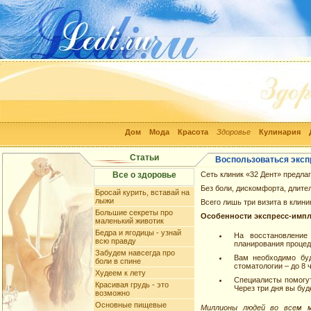
Дом
Мода
Красота
Здоровье
Кулинария
Статьи
Воспользоваться эксп
Все о здоровье
Сеть клиник «32 Дент» предла
Без боли, дискомфорта, длите
Бросай курить, вставай на
лыжи
Всего лишь три визита в клини
Большие секреты про
Особенности экспресс-импла
маленький животик
Бедра и ягодицы - узнай
На восстановлени
всю правду
планирования процед
Забудем навсегда про
Вам необходимо буд
боли в спине
стоматологии – до 8 
Худеем к лету
Специалисты помогут
Красивая грудь - это
Через три дня вы бу
возможно
Основные пищевые
Миллионы людей во всем ми