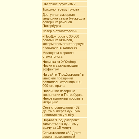
Что такое бруксизм?
Трихолог всему голова
Доступная лазерная
медицина стала ближе для
северных районов
Петербурга
Лазер в стоматологии
«ПроДокторов»: 30 000
реальных отзывов,
которые помогают вернуть
и сохранить здоровье
Молодеем в кресле
стоматолога
Новинка от XOXshop!
Носки с заживляющим
эффектом
На сайте "ПроДокторов" в
майские праздники
появилась страница 100
000-ого врача
Новейшие лазерные
технологии в Петербурге.
Инновационный прорыв в
медицине
Сеть стоматологий «32
Дент» выберет лучшую
новогоднюю улыбку
Портал "ПроДокторов":
записаться к лучшему
врачу за 15 минут
Стоматологии «32 Дент»
держат докризисный