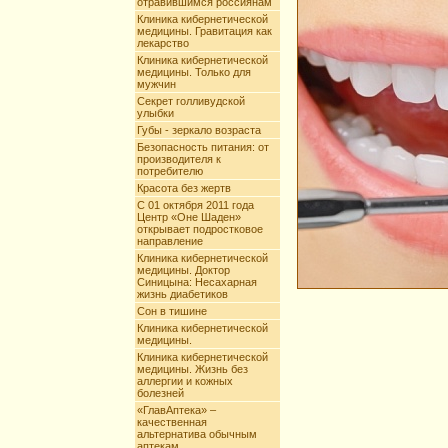
отравившимся россиянам
Клиника кибернетической
медицины. Гравитация как
лекарство
Клиника кибернетической
медицины. Только для
мужчин
Секрет голливудской
улыбки
Губы - зеркало возраста
Безопасность питания: от
производителя к
потребителю
Красота без жертв
С 01 октября 2011 года
Центр «Оне Шаден»
открывает подростковое
направление
Клиника кибернетической
медицины. Доктор
Синицына: Несахарная
жизнь диабетиков
Сон в тишине
Клиника кибернетической
медицины.
Клиника кибернетической
медицины. Жизнь без
аллергии и кожных
болезней
«ГлавАптека» –
качественная
альтернатива обычным
аптекам