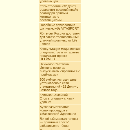
уровень цен
Стоматология «32 Дент»
сохраняет прежний прайс
благодаря прямым
контрактам с
поставщиками
Новейшие технологии в
фитнес-клубе VITASPORT
Жителям России доступен
для заказа тренировочный
уличный комплекс от Life
Fitness
Консультации медицинских
специалистов в интернете
предлагает проект
HELPMED
Психолог Светлана
Ионкина помогает
выпускникам справиться с
проблемами
500 зубных имплантатов
установлено в сети
стоматологий «32 Дент» с
начала года
Клиника Семейной
Стоматологии – с нами
удобно!
Аутоплазмотерапия —
новая процедура в
«Мастерской Здоровья»
Лечебный массаж головы
— приятный способ
избавиться от боли