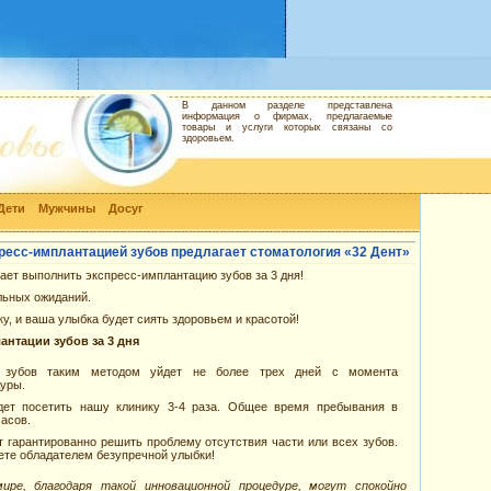
В данном разделе представлена
информация о фирмах, предлагаемые
товары и услуги которых связаны со
здоровьем.
Дети
Мужчины
Досуг
ресс-имплантацией зубов предлагает стоматология «32 Дент»
гает выполнить экспресс-имплантацию зубов за 3 дня!
льных ожиданий.
ку, и ваша улыбка будет сиять здоровьем и красотой!
нтации зубов за 3 дня
е зубов таким методом уйдет не более трех дней с момента
уры.
ет посетить нашу клинику 3-4 раза. Общее время пребывания в
часов.
 гарантированно решить проблему отсутствия части или всех зубов.
дете обладателем безупречной улыбки!
ре, благодаря такой инновационной процедуре, могут спокойно