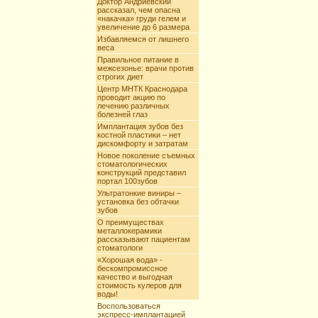
Доктор Андриевский
рассказал, чем опасна
«накачка» груди гелем и
увеличение до 6 размера
Избавляемся от лишнего
веса
Правильное питание в
межсезонье: врачи против
строгих диет
Центр МНТК Краснодара
проводит акцию по
лечению различных
болезней глаз
Имплантация зубов без
костной пластики – нет
дискомфорту и затратам
Новое поколение съемных
стоматологических
конструкций представил
портал 100зубов
Ультратонкие виниры –
установка без обтачки
зубов
О преимуществах
металлокерамики
рассказывают пациентам
стоматологи
«Хорошая вода» -
бескомпромиссное
качество и выгодная
стоимость кулеров для
воды!
Воспользоваться
экспресс-имплантацией