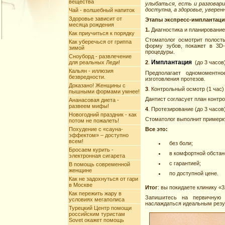
вещества
улыбаться, есть и разговар
доступна, а здоровье, уверен
Чай - волшебный напиток
Здоровье зависит от
Этапы экспресс-имплантац
месяца рождения
1.
Диагностика и планирование 
Как приучиться к порядку
Стоматолог осмотрит полость
Как уберечься от гриппа
форму зубов, покажет в 3D-
зимой
процедуры.
Сноуборд - развлечение
Имплантация
для реальных Леди!
2
.
(до 3 часов
Кальян - иллюзия
Предполагает одномоментно
безвредности.
изготовления протезов.
Доказано! Женщины с
3
. Контрольный осмотр (1 час)
пышными формами умнее!
Дантист согласует план контр
Ананасовая диета -
развеем мифы!
4
. Протезирование (до 3 часов
Новогодний праздник - как
Стоматолог выполнит примерк
потом не пожалеть!
Похудение с «сауна-
Все это:
эффектом» – доступно
всем!
без боли;
Бросаем курить -
в комфортной обстан
электронная сигарета
с гарантией;
В помощь современной
женщине
по доступной цене.
Как не задохнуться от гари
в Москве
Итог
: вы покидаете клинику «
Как пережить жару в
Запишитесь на первичную 
условиях мегаполиса
наслаждаться идеальным резу
Турецкий Центр помощи
российским туристам
Sovet окажет помощь