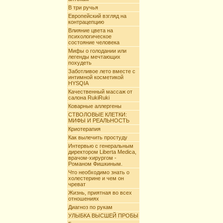
В три ручья
Европейский взгляд на
контрацепцию
Влияние цвета на
психологическое
состояние человека
Мифы о голодании или
легенды мечтающих
похудеть
Заботливое лето вместе с
интимной косметикой
HYSQIA
Качественный массаж от
салона RukiRuki
Коварные аллергены
СТВОЛОВЫЕ КЛЕТКИ:
МИФЫ И РЕАЛЬНОСТЬ
Криотерапия
Как вылечить простуду
Интервью с генеральным
директором Liberta Mediсa,
врачом-хирургом -
Романом Фишкиным.
Что необходимо знать о
холестерине и чем он
чреват
Жизнь, приятная во всех
отношениях
Диагноз по рукам
УЛЫБКА ВЫСШЕЙ ПРОБЫ