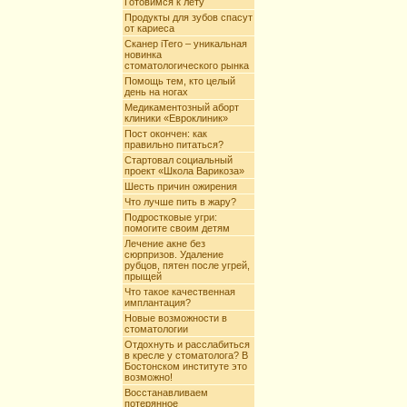
Готовимся к лету
Продукты для зубов спасут
от кариеса
Сканер iTero – уникальная
новинка
стоматологического рынка
Помощь тем, кто целый
день на ногах
Медикаментозный аборт
клиники «Евроклиник»
Пост окончен: как
правильно питаться?
Стартовал социальный
проект «Школа Варикоза»
Шесть причин ожирения
Что лучше пить в жару?
Подростковые угри:
помогите своим детям
Лечение акне без
сюрпризов. Удаление
рубцов, пятен после угрей,
прыщей
Что такое качественная
имплантация?
Новые возможности в
стоматологии
Отдохнуть и расслабиться
в кресле у стоматолога? В
Бостонском институте это
возможно!
Восстанавливаем
потерянное