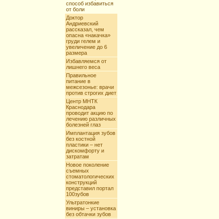
способ избавиться
от боли
Доктор
Андриевский
рассказал, чем
опасна «накачка»
груди гелем и
увеличение до 6
размера
Избавляемся от
лишнего веса
Правильное
питание в
межсезонье: врачи
против строгих диет
Центр МНТК
Краснодара
проводит акцию по
лечению различных
болезней глаз
Имплантация зубов
без костной
пластики – нет
дискомфорту и
затратам
Новое поколение
съемных
стоматологических
конструкций
представил портал
100зубов
Ультратонкие
виниры – установка
без обтачки зубов