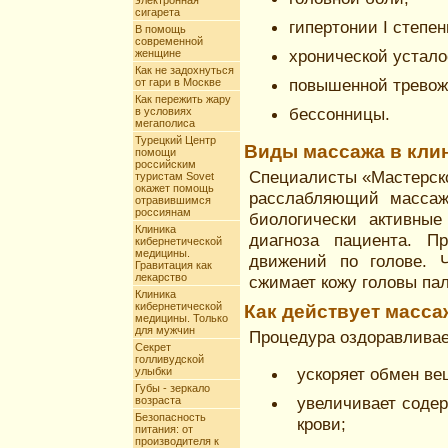
электронная
сигарета
гипертонии I степен
В помощь
современной
хронической устало
женщине
Как не задохнуться
повышенной тревожн
от гари в Москве
Как пережить жару
бессонницы.
в условиях
мегаполиса
Турецкий Центр
Виды массажа в кли
помощи
российским
Специалисты «Мастерско
туристам Sovet
окажет помощь
расслабляющий массаж
отравившимся
россиянам
биологически активные
Клиника
диагноза пациента. П
кибернетической
медицины.
движений по голове. 
Гравитация как
лекарство
сжимает кожу головы пал
Клиника
кибернетической
Как действует масса
медицины. Только
для мужчин
Процедура оздоравливае
Секрет
голливудской
ускоряет обмен ве
улыбки
Губы - зеркало
увеличивает содер
возраста
Безопасность
крови;
питания: от
производителя к