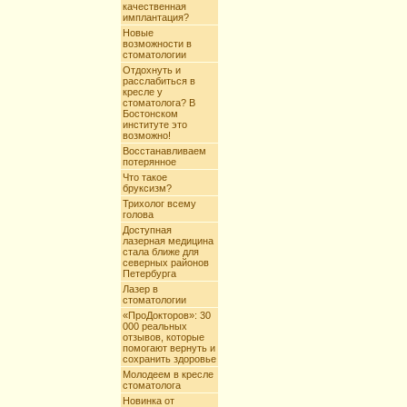
качественная
имплантация?
Новые
возможности в
стоматологии
Отдохнуть и
расслабиться в
кресле у
стоматолога? В
Бостонском
институте это
возможно!
Восстанавливаем
потерянное
Что такое
бруксизм?
Трихолог всему
голова
Доступная
лазерная медицина
стала ближе для
северных районов
Петербурга
Лазер в
стоматологии
«ПроДокторов»: 30
000 реальных
отзывов, которые
помогают вернуть и
сохранить здоровье
Молодеем в кресле
стоматолога
Новинка от