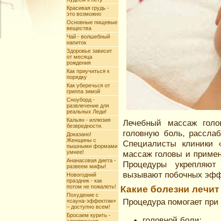
Красивая грудь -
это возможно
Основные пищевые
вещества
Чай - волшебный
напиток
Здоровье зависит
от месяца
рождения
Как приучиться к
порядку
Как уберечься от
гриппа зимой
Сноуборд -
развлечение для
реальных Леди!
Кальян - иллюзия
Лечебный массаж голо
безвредности.
головную боль, рассла
Доказано!
Женщины с
Специалисты клиники 
пышными формами
умнее!
массаж головы и примен
Ананасовая диета -
Процедуры укрепляют
развеем мифы!
вызывают побочных эфф
Новогодний
праздник - как
потом не пожалеть!
Какие болезни лечит
Похудение с
Процедура помогает при
«сауна-эффектом»
– доступно всем!
Бросаем курить -
головной боли;