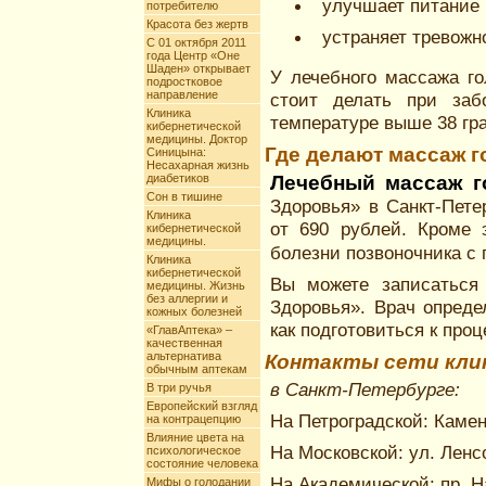
улучшает питание 
потребителю
Красота без жертв
устраняет тревожно
С 01 октября 2011
года Центр «Оне
Шаден» открывает
У лечебного массажа го
подростковое
направление
стоит делать при заб
Клиника
температуре выше 38 гр
кибернетической
медицины. Доктор
Где делают массаж 
Синицына:
Несахарная жизнь
диабетиков
Лечебный массаж 
Сон в тишине
Здоровья» в Санкт-Пет
Клиника
от 690 рублей. Кроме 
кибернетической
медицины.
болезни позвоночника 
Клиника
кибернетической
Вы можете записаться
медицины. Жизнь
без аллергии и
Здоровья». Врач опреде
кожных болезней
как подготовиться к проц
«ГлавАптека» –
качественная
альтернатива
Контакты сети кли
обычным аптекам
в Санкт-Петербурге:
В три ручья
Европейский взгляд
На Петроградской: Камен
на контрацепцию
Влияние цвета на
На Московской: ул. Ленсо
психологическое
состояние человека
На Академической: пр. На
Мифы о голодании