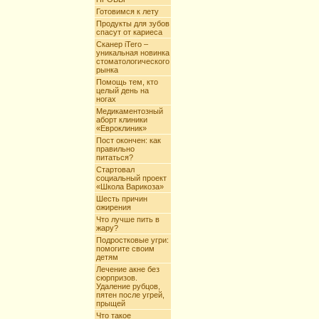
Готовимся к лету
Продукты для зубов
спасут от кариеса
Сканер iTero –
уникальная новинка
стоматологического
рынка
Помощь тем, кто
целый день на
ногах
Медикаментозный
аборт клиники
«Евроклиник»
Пост окончен: как
правильно
питаться?
Стартовал
социальный проект
«Школа Варикоза»
Шесть причин
ожирения
Что лучше пить в
жару?
Подростковые угри:
помогите своим
детям
Лечение акне без
сюрпризов.
Удаление рубцов,
пятен после угрей,
прыщей
Что такое