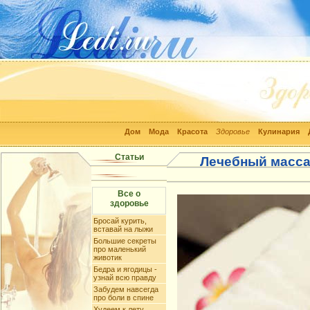
Дом
Мода
Красота
Здоровье
Кулинария
Статьи
Лечебный масса
Все о
здоровье
Бросай курить,
вставай на лыжи
Большие секреты
про маленький
животик
Бедра и ягодицы -
узнай всю правду
Забудем навсегда
про боли в спине
Худеем к лету