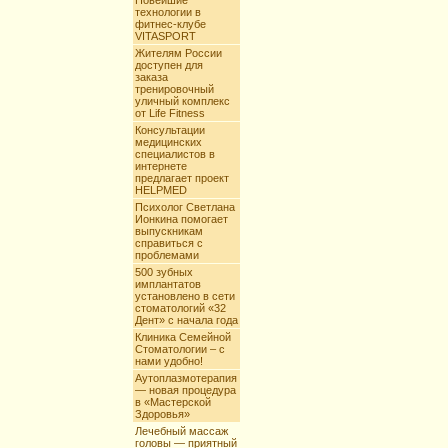
Новейшие
технологии в
фитнес-клубе
VITASPORT
Жителям России
доступен для
заказа
тренировочный
уличный комплекс
от Life Fitness
Консультации
медицинских
специалистов в
интернете
предлагает проект
HELPMED
Психолог Светлана
Ионкина помогает
выпускникам
справиться с
проблемами
500 зубных
имплантатов
установлено в сети
стоматологий «32
Дент» с начала года
Клиника Семейной
Стоматологии – с
нами удобно!
Аутоплазмотерапия
— новая процедура
в «Мастерской
Здоровья»
Лечебный массаж
головы — приятный