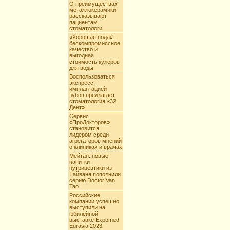
О преимуществах
металлокерамики
рассказывают
пациентам
стоматологи
«Хорошая вода» -
бескомпромиссное
качество и
выгодная
стоимость кулеров
для воды!
Воспользоваться
экспресс-
имплантацией
зубов предлагает
стоматология «32
Дент»
Сервис
«ПроДокторов»
становится
лидером среди
агрегаторов мнений
о клиниках и врачах
Мейтан: новые
напитки-
нутрицевтики из
Тайваня пополнили
серию Doctor Van
Tao
Российские
компании успешно
выступили на
юбилейной
выставке Expomed
Eurasia 2023