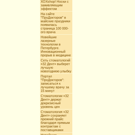
XOXshop! Носки с
заживляющим
эффектом
На сайте
"ПроДокторов" в
майские праздники
появилась
страница 100 000-
ого врача
Новейшие
лазерные
технологии в
Петербурге.
Инновационный
прорыв в медицине
Сеть стоматологий
«32 Дент» выберет
лучшую
новогоднюю улыбку
Портал
"ПроДокторов":
записаться к
лучшему врачу за
15 минут
Стоматологии «32
Дент» держат
докризисный
уровень цен
Стоматология «32
Дент» сохраняет
прежний прайс
благодаря прямым
контрактам с
поставщиками