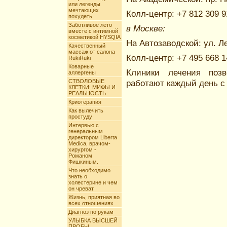
или легенды
мечтающих
Колл-центр: +7 812 309 9
похудеть
Заботливое лето
в Москве:
вместе с интимной
косметикой HYSQIA
На Автозаводской: ул. Ле
Качественный
массаж от салона
Колл-центр: +7 495 668 1
RukiRuki
Коварные
Клиники лечения позв
аллергены
СТВОЛОВЫЕ
работают каждый день с 
КЛЕТКИ: МИФЫ И
РЕАЛЬНОСТЬ
Криотерапия
Как вылечить
простуду
Интервью с
генеральным
директором Liberta
Mediсa, врачом-
хирургом -
Романом
Фишкиным.
Что необходимо
знать о
холестерине и чем
он чреват
Жизнь, приятная во
всех отношениях
Диагноз по рукам
УЛЫБКА ВЫСШЕЙ
ПРОБЫ