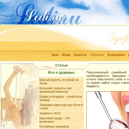
Дом
Мода
Красота
Здоровье
Кулинария
Статьи
Все о здоровье
Персональный семейный 
необходимость. Здоровье –
хотите обеспечить себе и 
Бросай курить, вставай на
то важно найти такую клин
лыжи
бюджету.
Большие секреты про
маленький животик
Бедра и ягодицы - узнай всю
правду
Забудем навсегда про боли в
спине
Худеем к лету
Красивая грудь - это
возможно
Основные пищевые