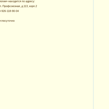
огии» находится по адресу:
л. Профсоюзная, д.113, корп.2
8-926-118-90-04
углосуточно