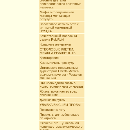
Влияние цвета на
психологическое состояние
человека
Мифы о голодании или
легенды мечтающих
похудеть
Заботливое лето вместе с
интимной косметикой
HYSQIA
Качественный массаж от
салона RukiRuki
Коварные аллергены
СТВОЛОВЫЕ КЛЕТКИ:
МИФЫ И РЕАЛЬНОСТЬ
Криотерапия
Как вылечить простуду
Интервью с генеральным
директором Liberta Mediсa,
врачом-хирургом - Романом
Фишкиным.
Что необходимо знать о
холестерине и чем он чреват
Жизнь, приятная во всех
отношениях
Диагноз по рукам
УЛЫБКА ВЫСШЕЙ ПРОБЫ
Готовимся к лету
Продукты для зубов спасут
от кариеса
Сканер iTero – уникальная
новинка стоматологического