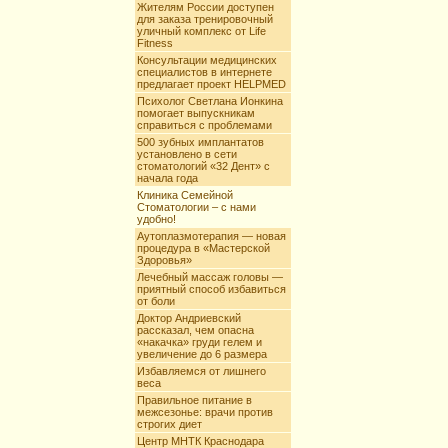
Жителям России доступен
для заказа тренировочный
уличный комплекс от Life
Fitness
Консультации медицинских
специалистов в интернете
предлагает проект HELPMED
Психолог Светлана Ионкина
помогает выпускникам
справиться с проблемами
500 зубных имплантатов
установлено в сети
стоматологий «32 Дент» с
начала года
Клиника Семейной
Стоматологии – с нами
удобно!
Аутоплазмотерапия — новая
процедура в «Мастерской
Здоровья»
Лечебный массаж головы —
приятный способ избавиться
от боли
Доктор Андриевский
рассказал, чем опасна
«накачка» груди гелем и
увеличение до 6 размера
Избавляемся от лишнего
веса
Правильное питание в
межсезонье: врачи против
строгих диет
Центр МНТК Краснодара