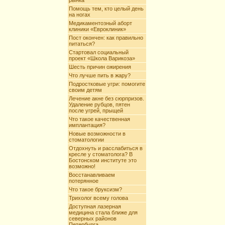
рынка
Помощь тем, кто целый день
на ногах
Медикаментозный аборт
клиники «Евроклиник»
Пост окончен: как правильно
питаться?
Стартовал социальный
проект «Школа Варикоза»
Шесть причин ожирения
Что лучше пить в жару?
Подростковые угри: помогите
своим детям
Лечение акне без сюрпризов.
Удаление рубцов, пятен
после угрей, прыщей
Что такое качественная
имплантация?
Новые возможности в
стоматологии
Отдохнуть и расслабиться в
кресле у стоматолога? В
Бостонском институте это
возможно!
Восстанавливаем
потерянное
Что такое бруксизм?
Трихолог всему голова
Доступная лазерная
медицина стала ближе для
северных районов
Петербурга