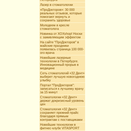
Лазер в стоматологии
«ПроДокторов»: 30 000
реальных отзывов, которые
помогают вернуть и
сохранить здоровье
Молодеем в кресле
стоматолога
Новинка от XOXshop! Носки
с заживляющим эффектом
На сайте "ПроДокторов" в
майские праздники
появилась страница 100 000-
ого врача
Новейшие лазерные
технологии в Петербурге.
Инновационный прорыв в
медицине
Сеть стоматологий «32 Дент»
выберет лучшую новогоднюю
улыбку
Портал "ПроДокторов":
записаться к лучшему врачу
за 15 минут
Стоматологии «32 Дент»
держат докризисный уровень
цен
Стоматология «32 Дент»
сохраняет прежний прайс
благодаря прямым
контрактам с поставщиками
Новейшие технологии в
фитнес-клубе VITASPORT