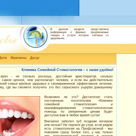
В данном разделе представлена
информация о фирмах, предлагаемые
товары и услуги которых связаны со
здоровьем.
Дети
Мужчины
Досуг
Клиника Семейной Стоматологии – с нами удобно!
врач - не сколько роскошь, достойная аристократов, сколько
 самое ценное, чем располагает человек, и если вы действительно
своей семье крепкое здоровье и своевременное эффективное лечение,
ику, где вы сможете получить это без серьезного ущерба домашнему
Возможно ли это? Достаточно стать
постоянным посетителем «Клиники
семейной стоматологии» и
квалифицированная стоматологическая
помощь по умеренным ценам будет
доступна вам в любое время суток!
Внезапно заболел зуб поздним вечером
или ночью? Не терпите до утра, если рядом
есть стоматология на Профсоюзной - мы
поможем сразу. Более того, у нас только
нет дополнительной наценки в ночное