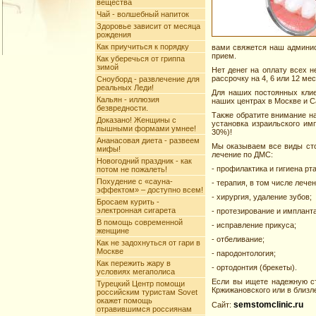
вещества
Чай - волшебный напиток
Здоровье зависит от месяца
рождения
Как приучиться к порядку
вами свяжется наш админист
прием.
Как уберечься от гриппа
зимой
Нет денег на оплату всех 
рассрочку на 4, 6 или 12 ме
Сноуборд - развлечение для
реальных Леди!
Для наших постоянных клие
Кальян - иллюзия
наших центрах в Москве и С
безвредности.
Также обратите внимание на
Доказано! Женщины с
установка израильского им
пышными формами умнее!
30%)!
Ананасовая диета - развеем
Мы оказываем все виды сто
мифы!
лечение по ДМС:
Новогодний праздник - как
- профилактика и гигиена рт
потом не пожалеть!
Похудение с «сауна-
- терапия, в том числе лече
эффектом» – доступно всем!
- хирургия, удаление зубов;
Бросаем курить -
электронная сигарета
- протезирование и имплант
В помощь современной
- исправление прикуса;
женщине
- отбеливание;
Как не задохнуться от гари в
Москве
- пародонтология;
Как пережить жару в
- ортодонтия (брекеты).
условиях мегаполиса
Если вы ищете надежную ст
Турецкий Центр помощи
Кржижановского или в близл
российским туристам Sovet
окажет помощь
semstomclinic.ru
Сайт:
отравившимся россиянам