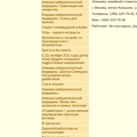
«Клиника семейной стоматол
Клиника кибернетической
медицины. Гравитация как
г. Москва, метро Коньково, у
лекарство
Телефоны: (495) 429-79-09, 
Клиника кибернетической
медицины. Только для
Факс: (495) 429-79-09
мужчин
Работаем: без выходных, кр
Секрет голливудской улыбки
Губы - зеркало возраста
Безопасность питания: от
производителя к
потребителю
Красота без жертв
С 01 октября 2011 года Центр
«Оне Шаден» открывает
подростковое направление
Клиника кибернетической
медицины. Доктор Синицына:
Несахарная жизнь
диабетиков
Сон в тишине
Клиника кибернетической
медицины.
Клиника кибернетической
медицины. Жизнь без
аллергии и кожных болезней
«ГлавАптека» – качественная
альтернатива обычным
аптекам
В три ручья
Европейский взгляд на
контрацепцию