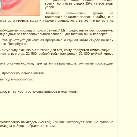
время, но и есть скидка 15% на все виды
услуг!
Внезапно закончились деньги на
телефоне? Закажите звонок с сайта, и с
ратор и уточнит, когда и к какому специалисту вы хотите попасть на
необходимых процедур прямо сейчас? Мы предоставим беспроцентную
сяцев даже без первоначального взноса – достаточно лишь паспорта.
нтов действует дисконтная программа и единая карта скидок во всех
анкт-Петербурге.
 актуальную акцию в сентябре для тех, кому требуется имплантация –
планта всего за 22 500 рублей (обычная цена - 32 000 рублей минус
матологических услуг для детей и взрослых, в том числе производим
а, профессиональная чистка;
ние под микроскопом;
ация, в частности установка виниров и люминров;
оматологию на Академической, или вас интересует лечение зубов на
ежащем районе – обратитесь к нам!