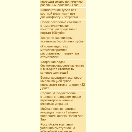
проводит акцию по лечению
различных болезней глаз
Имплантация зубов без
костной пластики – нет
дискомфорту и затратам
Новое поколение съемных
стоматологических
конструкций представил
портал 100зубов
Ультратонкие виниры –
установка без обтачки зубов
О преимуществах
металлокерамики
рассказывают пациентам
стоматологи
«Хорошая вода» -
бескомпромиссное качество
и выгодная стоимость
кулеров для воды!
Воспользоваться экспресс-
имплантацией зубов
предлагает стоматология «32
Дент»
Сервис «ПроДокторов»
становится лидером среди
агрегаторов мнений о
клиниках и врачах
Мейтан: новые напитки-
нутрицевтики из Тайваня
пополнили серию Doctor Van
Tao
Российские компании
успешно выступили на
юбилейной выставке