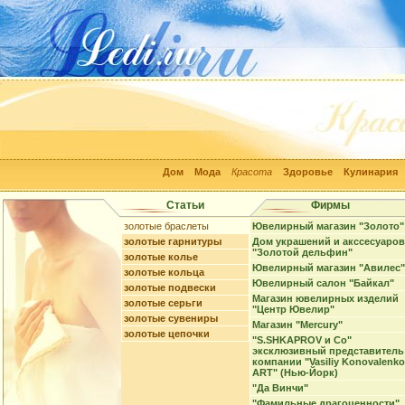
Дом
Мода
Красота
Здоровье
Кулинария
Статьи
Фирмы
золотые браслеты
Ювелирный магазин "Золото"
золотые гарнитуры
Дом украшений и акссесуаров
"Золотой дельфин"
золотые колье
Ювелирный магазин "Авилес"
золотые кольца
Ювелирный салон "Байкал"
золотые подвески
Магазин ювелирных изделий
золотые серьги
"Центр Ювелир"
золотые сувениры
Магазин "Mercury"
золотые цепочки
"S.SHKAPROV и Co"
эксклюзивный представитель
компании "Vasiliy Konovalenko
ART" (Нью-Йорк)
"Да Винчи"
"Фамильные драгоценности"