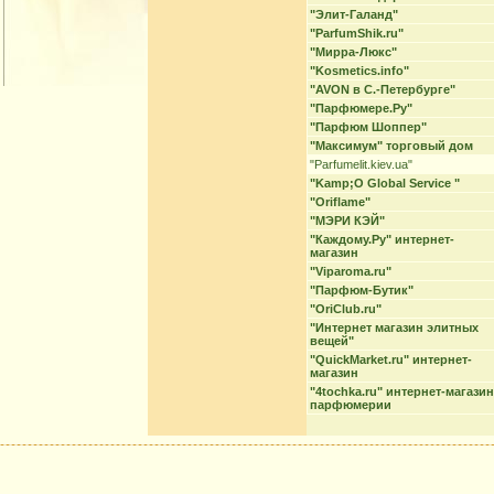
"Элит-Галанд"
"ParfumShik.ru"
"Мирра-Люкс"
"Kosmetics.info"
"AVON в С.-Петербурге"
"Парфюмере.Ру"
"Парфюм Шоппер"
"Максимум" торговый дом
"Parfumelit.kiev.ua"
"Kamp;O Global Service "
"Oriflame"
"МЭРИ КЭЙ"
"Каждому.Ру" интернет-
магазин
"Viparoma.ru"
"Парфюм-Бутик"
"OriClub.ru"
"Интернет магазин элитных
вещей"
"QuickMarket.ru" интернет-
магазин
"4tochka.ru" интернет-магазин
парфюмерии