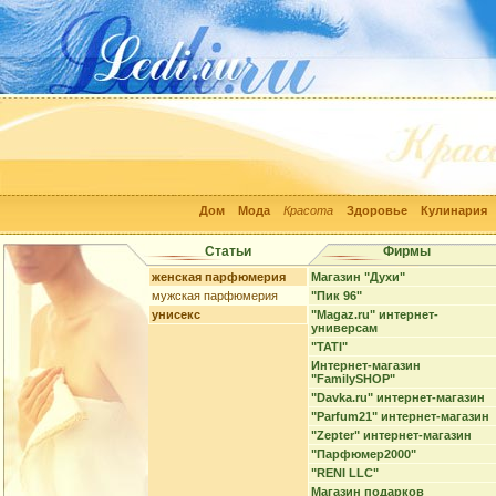
Дом
Мода
Красота
Здоровье
Кулинария
Статьи
Фирмы
женская парфюмерия
Магазин "Духи"
мужская парфюмерия
"Пик 96"
унисекс
"Magaz.ru" интернет-
универсам
"TATI"
Интернет-магазин
"FamilySHOP"
"Davka.ru" интернет-магазин
"Parfum21" интернет-магазин
"Zepter" интернет-магазин
"Парфюмер2000"
"RENI LLC"
Магазин подарков