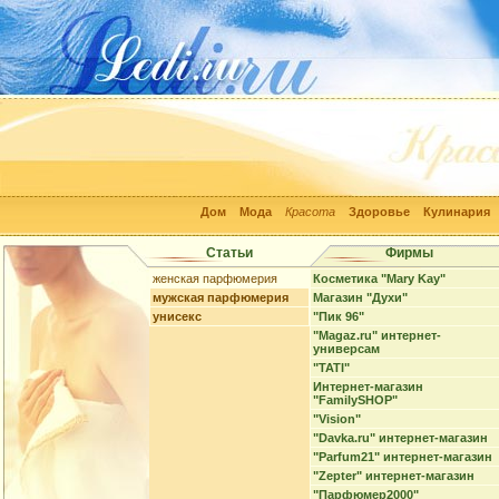
Дом
Мода
Красота
Здоровье
Кулинария
Статьи
Фирмы
женская парфюмерия
Косметика "Mary Kay"
мужская парфюмерия
Магазин "Духи"
унисекс
"Пик 96"
"Magaz.ru" интернет-
универсам
"TATI"
Интернет-магазин
"FamilySHOP"
"Vision"
"Davka.ru" интернет-магазин
"Parfum21" интернет-магазин
"Zepter" интернет-магазин
"Парфюмер2000"