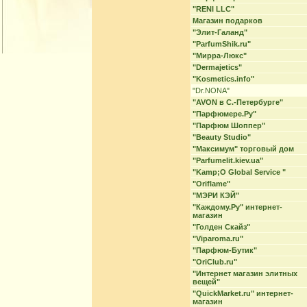
"RENI LLC"
Магазин подарков
"Элит-Галанд"
"ParfumShik.ru"
"Мирра-Люкс"
"Dermajetics"
"Kosmetics.info"
"Dr.NONA"
"AVON в С.-Петербурге"
"Парфюмере.Ру"
"Парфюм Шоппер"
"Beauty Studio"
"Максимум" торговый дом
"Parfumelit.kiev.ua"
"Kamp;O Global Service "
"Oriflame"
"МЭРИ КЭЙ"
"Каждому.Ру" интернет-
магазин
"Голден Скайз"
"Viparoma.ru"
"Парфюм-Бутик"
"OriClub.ru"
"Интернет магазин элитных
вещей"
"QuickMarket.ru" интернет-
магазин