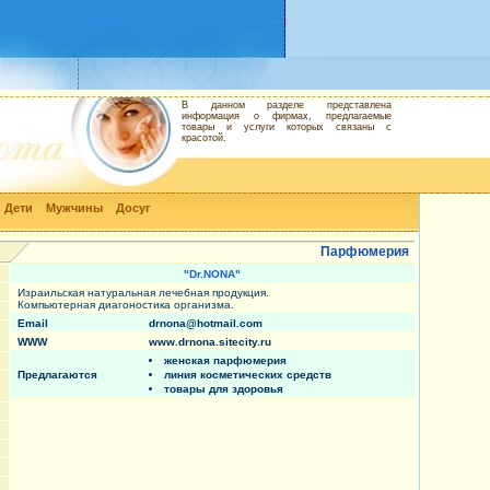
В данном разделе представлена
информация о фирмах, предлагаемые
товары и услуги которых связаны с
красотой.
Дети
Мужчины
Досуг
Парфюмерия
"Dr.NONA"
Израильская натуральная лечебная продукция.
Компьютерная диагоностика организма.
Email
drnona@hotmail.com
WWW
www.drnona.sitecity.ru
женская парфюмерия
Предлагаются
линия косметических средств
товары для здоровья