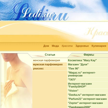
Дом
Мода
Красота
Здоровье
Кулинария
Статьи
Фирмы
женская парфюмерия
Косметика "Mary Kay"
мужская парфюмерия
Магазин "Духи"
унисекс
"Пик 96"
"Magaz.ru" интернет-
универсам
"TATI"
Интернет-магазин
"FamilySHOP"
"Vision"
"Davka.ru" интернет-магазин
"Parfum21" интернет-магазин
"Zepter" интернет-магазин
"Парфюмер2000"