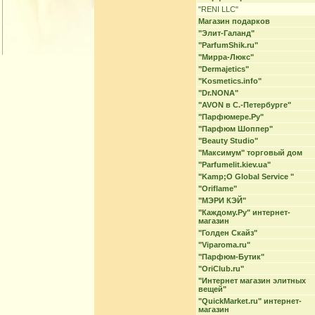
"RENI LLC"
Магазин подарков
"Элит-Галанд"
"ParfumShik.ru"
"Мирра-Люкс"
"Dermajetics"
"Kosmetics.info"
"Dr.NONA"
"AVON в С.-Петербурге"
"Парфюмере.Ру"
"Парфюм Шоппер"
"Beauty Studio"
"Максимум" торговый дом
"Parfumelit.kiev.ua"
"Kamp;O Global Service "
"Oriflame"
"МЭРИ КЭЙ"
"Каждому.Ру" интернет-
магазин
"Голден Скайз"
"Viparoma.ru"
"Парфюм-Бутик"
"OriClub.ru"
"Интернет магазин элитных
вещей"
"QuickMarket.ru" интернет-
магазин