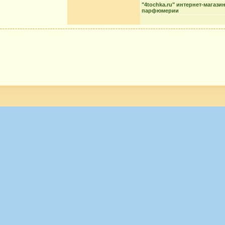
"4tochka.ru" интернет-магази
парфюмерии