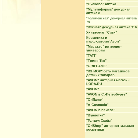
"Очаково" аптека
"Мультифарма" дежурная
аптека 8
"Коломенская" дежурная аптека
79
"Южная" дежурная аптека 316
Универмаг "Сити"
Косметика и
парфюмерия"Avon"
"Magaz.ru" интернет-
универсам
"TATI"
"Твинс-Тек"
"ORIFLAME"
"ЮНИОР" сеть магазинов
детских товаров
"AVON" интернет магазин
LORA.RU
"AVON"
"AVON в С.-Петербурге"
"Oriflame"
"A-Cosmetic"
"AVON в г.Киеве"
"Вуалетка"
"Голден Скайз"
"OriShop" интернет-магазин
косметики