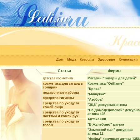
Дом
Мода
Красота
Здоровье
Кулинария
Статьи
Фирмы
детская косметика
Магазин "Товары для детей"
косметика для загара в
Косметика "Oriflame"
солярии
"Кроха"
подарочные наборы
"Мишутка"
средства гигиены
"Азобра"
средства по уходу за
"36,6" дежурная аптека
кожей лица
"На Домодедовской" дежурна
средства по уходу за
аптека 425
ногтями и кожей рук
Аптека 600
средства по уходу за
"В Жулебино" аптека
телом
"Земляной вал" дежурная
аптека 12
"Фебра" дежурная аптека 1356