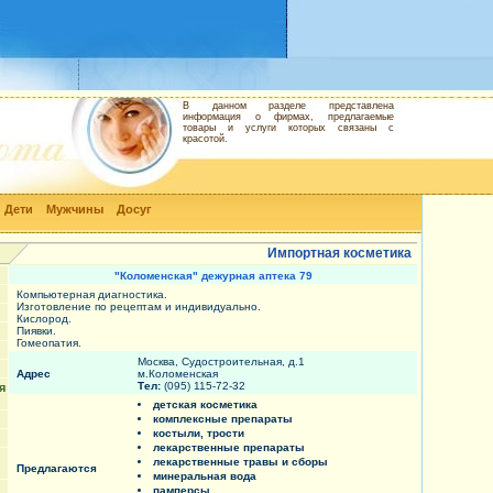
В данном разделе представлена
информация о фирмах, предлагаемые
товары и услуги которых связаны с
красотой.
Дети
Мужчины
Досуг
Импортная косметика
"Коломенская" дежурная аптека 79
Компьютерная диагностика.
Изготовление по рецептам и индивидуально.
Кислород.
Пиявки.
Гомеопатия.
Москва, Судостроительная, д.1
Адрес
м.Коломенская
Тел:
(095) 115-72-32
я
детская косметика
комплексные препараты
костыли, трости
лекарственные препараты
лекарственные травы и сборы
Предлагаются
минеральная вода
памперсы