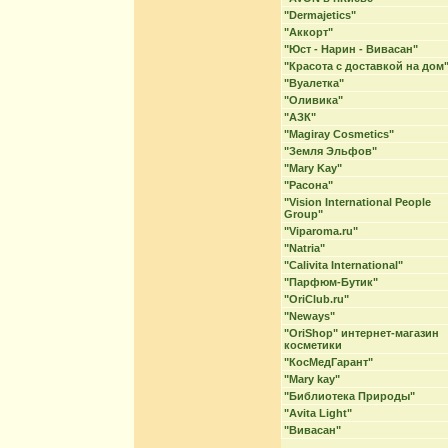
"Dermajetics"
"Аккорт"
"Юст - Нарин - Вивасан"
"Красота с доставкой на дом
"Вуалетка"
"Оливика"
"АЗК"
"Magiray Cosmetics"
"Земля Эльфов"
"Mary Kay"
"Расона"
"Vision International People
Group"
"Viparoma.ru"
"Natria"
"Calivita International"
"Парфюм-Бутик"
"OriClub.ru"
"Neways"
"OriShop" интернет-магазин
косметики
"КосМедГарант"
"Mary kay"
"Библиотека Природы"
"Avita Light"
"Вивасан"