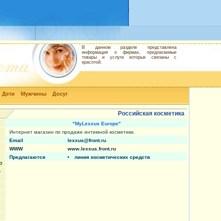
В данном разделе представлена
информация о фирмах, предлагаемые
товары и услуги которых связаны с
красотой.
Дети
Мужчины
Досуг
Российская косметика
"MyLexxus Europe"
Интернет магазин по продаже интимной косметики.
Email
lexxus@front.ru
WWW
www.lexxus.front.ru
Предлагаются
линия косметических средств
р
-