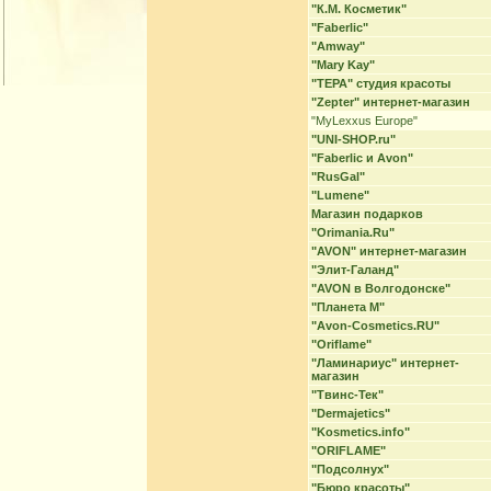
"К.М. Косметик"
"Faberlic"
"Amway"
"Mary Kay"
"ТЕРА" студия красоты
"Zepter" интернет-магазин
"MyLexxus Europe"
"UNI-SHOP.ru"
"Faberlic и Avon"
"RusGal"
"Lumene"
Магазин подарков
"Orimania.Ru"
"AVON" интернет-магазин
"Элит-Галанд"
"AVON в Волгодонске"
"Планета М"
"Avon-Cosmetics.RU"
"Oriflame"
"Ламинариус" интернет-
магазин
"Твинс-Тек"
"Dermajetics"
"Kosmetics.info"
"ORIFLAME"
"Подсолнух"
"Бюро красоты"