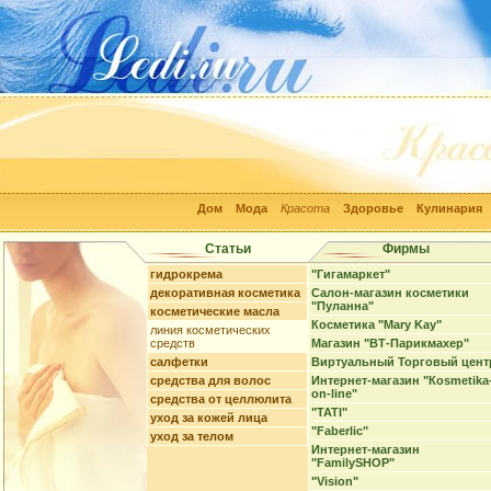
Дом
Мода
Красота
Здоровье
Кулинария
Статьи
Фирмы
гидрокрема
"Гигамаркет"
декоративная косметика
Салон-магазин косметики
"Пуланна"
косметические масла
Косметика "Mary Kay"
линия косметических
средств
Магазин "ВТ-Парикмахер"
салфетки
Виртуальный Торговый цент
средства для волос
Интернет-магазин "Кosmetika
on-line"
средства от целлюлита
"TATI"
уход за кожей лица
"Faberlic"
уход за телом
Интернет-магазин
"FamilySHOP"
"Vision"