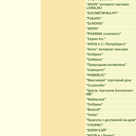
"AVON" интернет магазин
LORA.RU
"КОСМЕТИЧКА.РУ"
"Faberlic"
"Dr.NONA"
"AVON"
"PHARMA cosmetics"
"Zepter Int."
"AVON в С.-Петербурге"
"Avon" интернет магазин
"Oriflame"
"Oriflame"
"Природная косметика"
"Galasport"
"FABERLIC"
"Максимум" торговый дом
"Cosmolife"
"Центр торговли Континент
МВ"
"Фаберлик"
"Oriflame"
"Bishoff"
"Yoida"
"Красота с доставкой на дом
"ГЛОРИС"
"МЭРИ КЭЙ"
"AVON в г.Киеве"