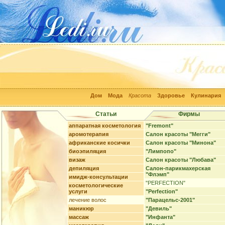
Дом
Мода
Красота
Здоровье
Кулинария
Статьи
Фирмы
аппаратная косметология
"Fremont"
аромотерапия
Салон красоты "Мегги"
африканские косички
Салон красоты "Минона"
биоэпиляция
"Лимпопо"
визаж
Салон красоты "Любава"
депиляция
Салон-парикмахерская
"Флэмп"
имидж-консультации
"PERFECTION"
косметологические
услуги
"Perfection"
лечение волос
"Парацельс-2001"
маникюр
"Девиль"
массаж
"Инфанта"