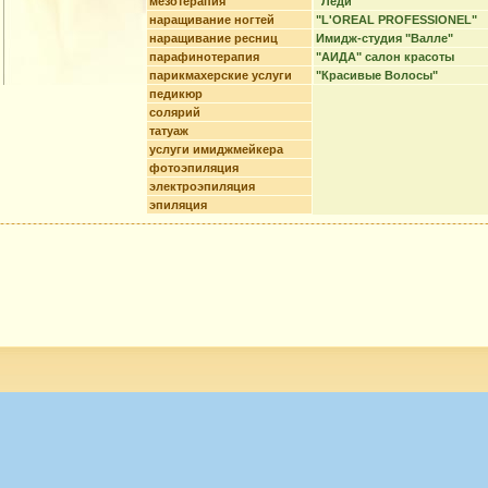
мезотерапия
"Леди"
наращивание ногтей
"L'OREAL PROFESSIONEL"
наращивание ресниц
Имидж-студия "Валле"
парафинотерапия
"АИДА" салон красоты
парикмахерские услуги
"Красивые Волосы"
педикюр
солярий
татуаж
услуги имиджмейкера
фотоэпиляция
электроэпиляция
эпиляция