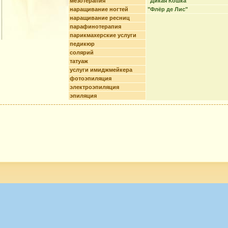
мезотерапия
"Дикая Кошка"
наращивание ногтей
"Флёр де Лис"
наращивание ресниц
парафинотерапия
парикмахерские услуги
педикюр
солярий
татуаж
услуги имиджмейкера
фотоэпиляция
электроэпиляция
эпиляция