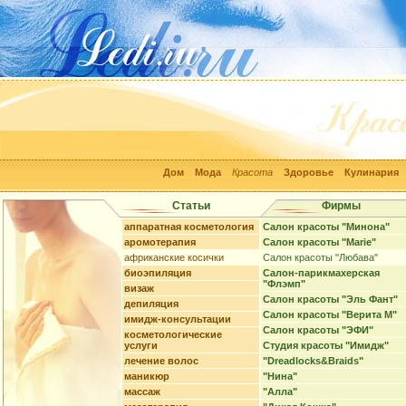
Дом
Мода
Красота
Здоровье
Кулинария
Статьи
Фирмы
аппаратная косметология
Салон красоты "Минона"
аромотерапия
Салон красоты "Marie"
африканские косички
Салон красоты "Любава"
биоэпиляция
Салон-парикмахерская
"Флэмп"
визаж
Салон красоты "Эль Фант"
депиляция
Салон красоты "Верита М"
имидж-консультации
Салон красоты "ЭФИ"
косметологические
услуги
Студия красоты "Имидж"
лечение волос
"Dreadlocks&Braids"
маникюр
"Нина"
массаж
"Алла"