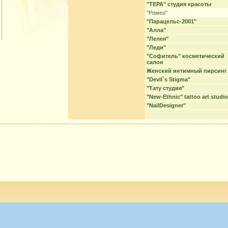
"ТЕРА" студия красоты
"Ромео"
"Парацельс-2001"
"Алла"
"Лелея"
"Леди"
"Софитель" косметический
салон
Женский интимный пирсинг
"Devil`s Stigma"
"Тату студия"
"New-Ethnic" tattoo art studio
"NailDesigner"