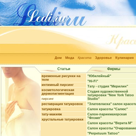
Дом
Мода
Красота
Здоровье
Кулинария
Статьи
Фирмы
временные рисунки на
"Юбилейный"
теле
"Hi-Fi"
интимный пирсинг
Тату - студия "Мерилин"
косметологическая
Студия художественной
дермопигментация
татуировки "New York Tatoo
пирсинг
Studio"
реставрация татуировок
"Златовласка" салон красот
татуировка
Салон красоты "Салюс"
тату-макияж
Салон-парикмахерская
"Флэмп"
хрустальные татуировки
Салон красоты "Верита М"
Салон красоты "Очарование
"Perpetuum Tattoo"