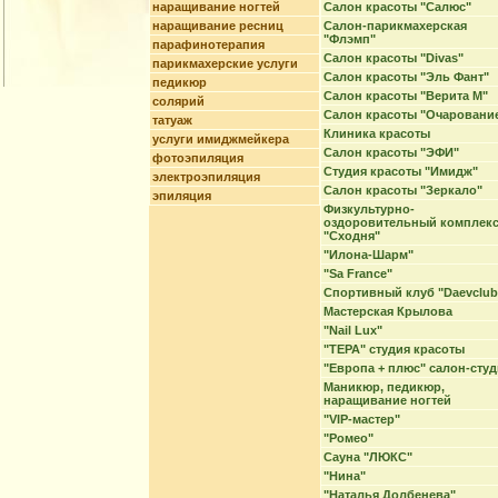
наращивание ногтей
Салон красоты "Салюс"
наращивание ресниц
Салон-парикмахерская
"Флэмп"
парафинотерапия
Салон красоты "Divas"
парикмахерские услуги
Салон красоты "Эль Фант"
педикюр
Салон красоты "Верита М"
солярий
Салон красоты "Очаровани
татуаж
Клиника красоты
услуги имиджмейкера
Салон красоты "ЭФИ"
фотоэпиляция
Студия красоты "Имидж"
электроэпиляция
Салон красоты "Зеркало"
эпиляция
Физкультурно-
оздоровительный комплек
"Сходня"
"Илона-Шарм"
"Sa France"
Спортивный клуб "Daevclub
Мастерская Крылова
"Nail Lux"
"ТЕРА" студия красоты
"Европа + плюс" салон-студ
Маникюр, педикюр,
наращивание ногтей
"VIP-мастер"
"Ромео"
Сауна "ЛЮКС"
"Нина"
"Наталья Долбенева"