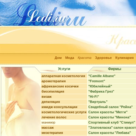
Дом
Мода
Красота
Здоровье
Кулинария
Услуги
Фирмы
аппаратная косметология
"Camille Albane"
аромотерапия
"Fremont"
африканские косички
"Юбилейный"
биоэпиляция
"Фабрика Грез"
визаж
"Hi-Fi"
депиляция
"Виртуаль"
имидж-консультации
Свадебный салон "Рейна"
косметологические услуги
Салон красоты "Мегги"
лечение волос
Салон красоты "Минона"
маникюр
Спортивный клуб "Стимул"
массаж
"Златовласка" салон красо
мезотерапия
Салон красоты "Любава"