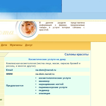
В данном разделе представлена
информация о фирмах, предлагаемые
товары и услуги которых связаны с
красотой.
Дети
Мужчины
Досуг
Салоны красоты
Косметические услуги на дому
Комлексная косметология (чистка лица, маски, окраска бровей и
ресниц, и многое другое).
Email
na-dom@narod.ru
WWW
na-dom.narod.ru
косметологические услуги
маникюр
наращивание ногтей
Предлагаются
парикмахерские услуги
педикюр
эпиляция
ты