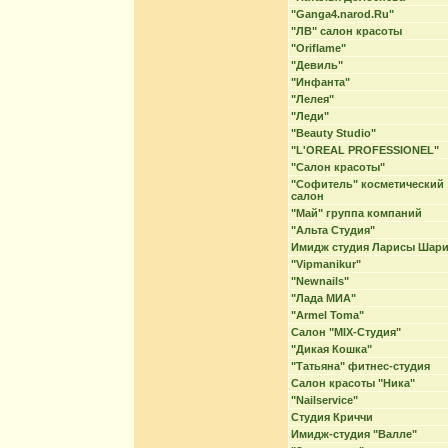
"Ganga4.narod.Ru"
"ЛВ" салон красоты
"Oriflame"
"Девиль"
"Инфанта"
"Лелея"
"Леди"
"Beauty Studio"
"L'OREAL PROFESSIONEL"
"Cалон красоты"
"Софитель" косметический
салон
"Май" группа компаний
"Альта Студия"
Имидж студия Ларисы Шар
"Vipmanikur"
"Newnails"
"Лада МИА"
"Armel Toma"
Салон "MIX-Студия"
"Дикая Кошка"
"Татьяна" фитнес-студия
Салон красоты "Ника"
"Nailservice"
Студия Криччи
Имидж-студия "Валле"