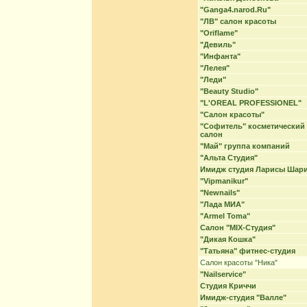
"Ganga4.narod.Ru"
"ЛВ" салон красоты
"Oriflame"
"Девиль"
"Инфанта"
"Лелея"
"Леди"
"Beauty Studio"
"L'OREAL PROFESSIONEL"
"Cалон красоты"
"Софитель" косметический
салон
"Май" группа компаний
"Альта Студия"
Имидж студия Ларисы Шар
"Vipmanikur"
"Newnails"
"Лада МИА"
"Armel Toma"
Салон "MIX-Студия"
"Дикая Кошка"
"Татьяна" фитнес-студия
Салон красоты "Ника"
"Nailservice"
Студия Криччи
Имидж-студия "Валле"