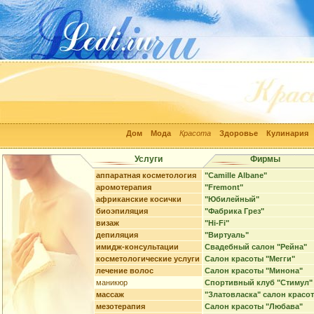
Дом
Мода
Красота
Здоровье
Кулинария
Услуги
Фирмы
аппаратная косметология
"Camille Albane"
аромотерапия
"Fremont"
африканские косички
"Юбилейный"
биоэпиляция
"Фабрика Грез"
визаж
"Hi-Fi"
депиляция
"Виртуаль"
имидж-консультации
Свадебный салон "Рейна"
косметологические услуги
Салон красоты "Мегги"
лечение волос
Салон красоты "Минона"
маникюр
Спортивный клуб "Стимул"
массаж
"Златовласка" салон красо
мезотерапия
Салон красоты "Любава"