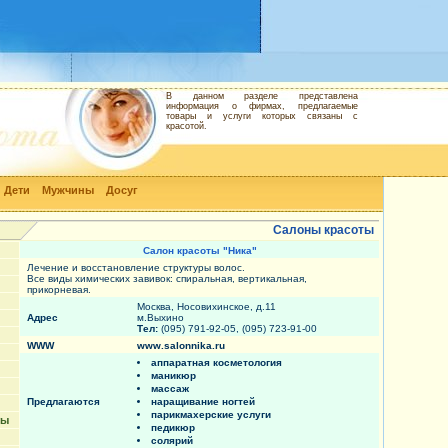
В данном разделе представлена
информация о фирмах, предлагаемые
товары и услуги которых связаны с
красотой.
Дети
Мужчины
Досуг
Салоны красоты
Салон красоты "Ника"
Лечение и восстановление структуры волос.
Все виды химических завивок: спиральная, вертикальная,
прикорневая.
Москва, Носовихинское, д.11
Адрес
м.Выхино
Тел:
(095) 791-92-05, (095) 723-91-00
WWW
www.salonnika.ru
аппаратная косметология
маникюр
массаж
Предлагаются
наращивание ногтей
парикмахерские услуги
ты
педикюр
солярий