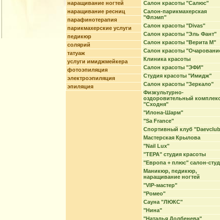
наращивание ногтей
Салон красоты "Салюс"
наращивание ресниц
Салон-парикмахерская
"Флэмп"
парафинотерапия
Салон красоты "Divas"
парикмахерские услуги
Салон красоты "Эль Фант"
педикюр
Салон красоты "Верита М"
солярий
Салон красоты "Очаровани
татуаж
Клиника красоты
услуги имиджмейкера
Салон красоты "ЭФИ"
фотоэпиляция
Студия красоты "Имидж"
электроэпиляция
Салон красоты "Зеркало"
эпиляция
Физкультурно-
оздоровительный комплек
"Сходня"
"Илона-Шарм"
"Sa France"
Спортивный клуб "Daevclub
Мастерская Крылова
"Nail Lux"
"ТЕРА" студия красоты
"Европа + плюс" салон-сту
Маникюр, педикюр,
наращивание ногтей
"VIP-мастер"
"Ромео"
Сауна "ЛЮКС"
"Нина"
"Наталья Долбенева"