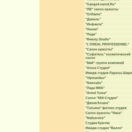
"Ganga4.narod.Ru"
"ЛВ" салон красоты
"Oriflame"
"Девиль"
"Инфанта"
"Лелея"
"Леди"
"Beauty Studio"
"L'OREAL PROFESSIONEL"
"Cалон красоты"
"Софитель" косметический
салон
"Май" группа компаний
"Альта Студия"
Имидж студия Ларисы Шар
"Vipmanikur"
"Newnails"
"Лада МИА"
"Armel Toma"
Салон "MIX-Студия"
"Дикая Кошка"
"Татьяна" фитнес-студия
Салон красоты "Ника"
"Nailservice"
Студия Криччи
Имидж-студия "Валле"