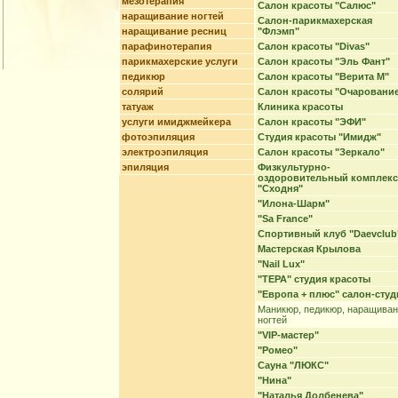
мезотерапия
Салон красоты "Салюс"
наращивание ногтей
Салон-парикмахерская
наращивание ресниц
"Флэмп"
парафинотерапия
Салон красоты "Divas"
парикмахерские услуги
Салон красоты "Эль Фант"
педикюр
Салон красоты "Верита М"
солярий
Салон красоты "Очаровани
татуаж
Клиника красоты
услуги имиджмейкера
Салон красоты "ЭФИ"
фотоэпиляция
Студия красоты "Имидж"
электроэпиляция
Салон красоты "Зеркало"
эпиляция
Физкультурно-
оздоровительный комплекс
"Сходня"
"Илона-Шарм"
"Sa France"
Спортивный клуб "Daevclub
Мастерская Крылова
"Nail Lux"
"ТЕРА" студия красоты
"Европа + плюс" салон-студ
Маникюр, педикюр, наращива
ногтей
"VIP-мастер"
"Ромео"
Сауна "ЛЮКС"
"Нина"
"Наталья Долбенева"