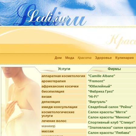
Дом
Мода
Красота
Здоровье
Кулинария
Услуги
Фирмы
аппаратная косметология
"Camille Albane"
аромотерапия
"Fremont"
африканские косички
"Юбилейный"
биоэпиляция
"Фабрика Грез"
визаж
"Hi-Fi"
депиляция
"Виртуаль"
имидж-консультации
Свадебный салон "Рейна"
косметологические
Салон красоты "Мегги"
услуги
Салон красоты "Минона"
лечение волос
Спортивный клуб "Стимул"
маникюр
"Златовласка" салон красо
массаж
Салон красоты "Любава"