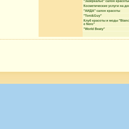
"Зазеркалье" салон красоты
Косметические услуги на до
"АИДА" салон красоты
"Toni&Guy"
Клуб красоты и моды "Bian
е Nero"
"World Beaty"