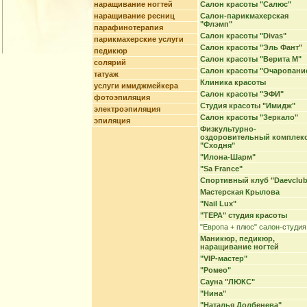
наращивание ногтей
Салон красоты "Салюс"
наращивание ресниц
Салон-парикмахерская
"Флэмп"
парафинотерапия
Салон красоты "Divas"
парикмахерские услуги
Салон красоты "Эль Фант"
педикюр
Салон красоты "Верита М"
солярий
Салон красоты "Очаровани
татуаж
Клиника красоты
услуги имиджмейкера
Салон красоты "ЭФИ"
фотоэпиляция
Студия красоты "Имидж"
электроэпиляция
Салон красоты "Зеркало"
эпиляция
Физкультурно-
оздоровительный комплек
"Сходня"
"Илона-Шарм"
"Sa France"
Спортивный клуб "Daevclub
Мастерская Крылова
"Nail Lux"
"ТЕРА" студия красоты
"Европа + плюс" салон-студия
Маникюр, педикюр,
наращивание ногтей
"VIP-мастер"
"Ромео"
Сауна "ЛЮКС"
"Нина"
"Наталья Долбенева"