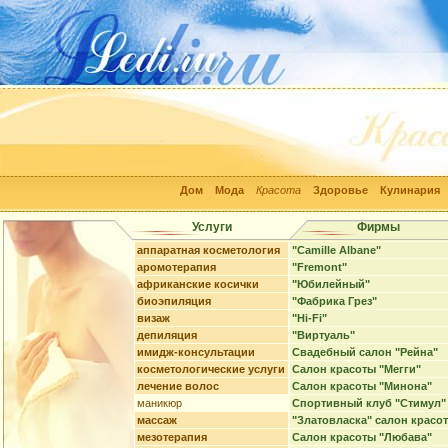
Дом
Мода
Красота
Здоровье
Кулинария
Услуги
Фирмы
аппаратная косметология
"Camille Albane"
аромотерапия
"Fremont"
африканские косички
"Юбилейный"
биоэпиляция
"Фабрика Грез"
визаж
"Hi-Fi"
депиляция
"Виртуаль"
имидж-консультации
Свадебный салон "Рейна"
косметологические услуги
Салон красоты "Мегги"
лечение волос
Салон красоты "Минона"
маникюр
Спортивный клуб "Стимул"
массаж
"Златовласка" салон красо
мезотерапия
Салон красоты "Любава"