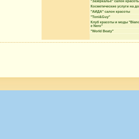
"Зазеркалье" салон красот
Косметические услуги на д
"АИДА" салон красоты
"Toni&Guy"
Клуб красоты и моды "Bian
е Nero"
"World Beaty"