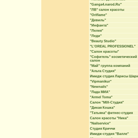
"Ganga4.narod.Ru"
"ЛВ" салон красоты
"Oriflame"
"Девиль"
"Инфанта"
"Лелея"
"Леди"
"Beauty Studio"
"L'OREAL PROFESSIONEL"
"Cалон красоты"
"Софитель" косметический
салон
"Май" группа компаний
"Альта Студия"
Имидж студия Ларисы Шар
"Vipmanikur"
"Newnails"
"Лада МИА"
"Armel Toma"
Салон "MIX-Студия"
"Дикая Кошка"
"Татьяна" фитнес-студия
Салон красоты "Ника"
"Nailservice"
Студия Криччи
Имидж-студия "Валле"