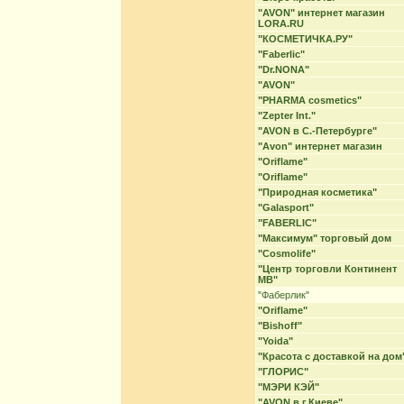
"AVON" интернет магазин
LORA.RU
"КОСМЕТИЧКА.РУ"
"Faberlic"
"Dr.NONA"
"AVON"
"PHARMA cosmetics"
"Zepter Int."
"AVON в С.-Петербурге"
"Avon" интернет магазин
"Oriflame"
"Oriflame"
"Природная косметика"
"Galasport"
"FABERLIC"
"Максимум" торговый дом
"Cosmolife"
"Центр торговли Континент
МВ"
"Фаберлик"
"Oriflame"
"Bishoff"
"Yoida"
"Красота с доставкой на дом
"ГЛОРИС"
"МЭРИ КЭЙ"
"AVON в г.Киеве"