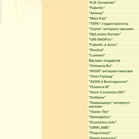
"К.М. Косметик"
"Faberlic"
"Amway"
"Mary Kay"
"ТЕРА" студия красоты
"Zepter" интернет-магазин
"MyLexxus Europe"
"UNI-SHOP.ru"
"Faberlic и Avon"
"RusGal"
"Lumene"
Магазин подарков
"Orimania.Ru"
"AVON" интернет-магазин
"Элит-Галанд"
"AVON в Волгодонске"
"Планета М"
"Avon-Cosmetics.RU"
"Oriflame"
"Ламинариус" интернет-
магазин
"Твинс-Тек"
"Dermajetics"
"Kosmetics.info"
"ORIFLAME"
"Подсолнух"
"Бюро красоты"