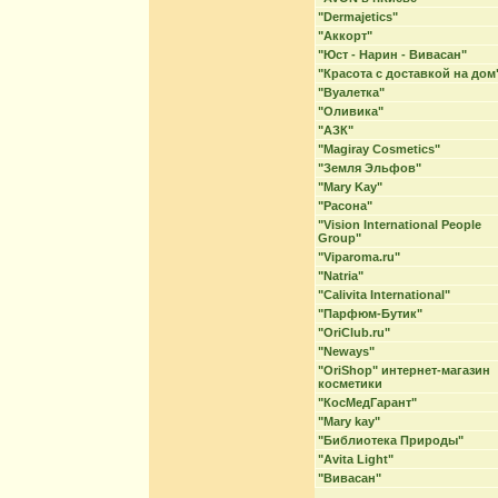
"Dermajetics"
"Аккорт"
"Юст - Нарин - Вивасан"
"Красота с доставкой на дом
"Вуалетка"
"Оливика"
"АЗК"
"Magiray Cosmetics"
"Земля Эльфов"
"Mary Kay"
"Расона"
"Vision International People
Group"
"Viparoma.ru"
"Natria"
"Calivita International"
"Парфюм-Бутик"
"OriClub.ru"
"Neways"
"OriShop" интернет-магазин
косметики
"КосМедГарант"
"Mary kay"
"Библиотека Природы"
"Avita Light"
"Вивасан"