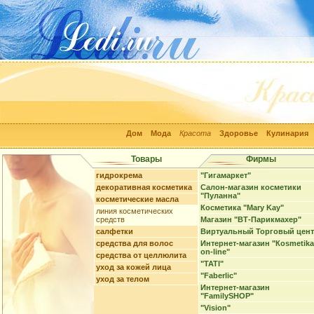
Дом
Мода
Красота
Здоровье
Кулинария
Товары
Фирмы
гидрокрема
"Гигамаркет"
декоративная косметика
Салон-магазин косметики
"Пуланна"
косметические масла
Косметика "Mary Kay"
линия косметических
средств
Магазин "ВТ-Парикмахер"
салфетки
Виртуальный Торговый цен
средства для волос
Интернет-магазин "Кosmetika
on-line"
средства от целлюлита
"TATI"
уход за кожей лица
"Faberlic"
уход за телом
Интернет-магазин
"FamilySHOP"
"Vision"