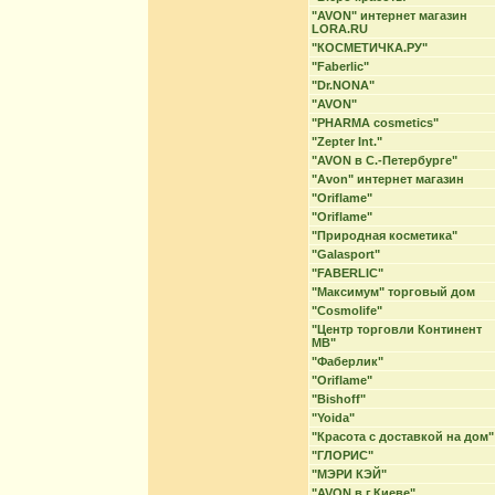
"AVON" интернет магазин
LORA.RU
"КОСМЕТИЧКА.РУ"
"Faberlic"
"Dr.NONA"
"AVON"
"PHARMA cosmetics"
"Zepter Int."
"AVON в С.-Петербурге"
"Avon" интернет магазин
"Oriflame"
"Oriflame"
"Природная косметика"
"Galasport"
"FABERLIC"
"Максимум" торговый дом
"Cosmolife"
"Центр торговли Континент
МВ"
"Фаберлик"
"Oriflame"
"Bishoff"
"Yoida"
"Красота с доставкой на дом"
"ГЛОРИС"
"МЭРИ КЭЙ"
"AVON в г.Киеве"