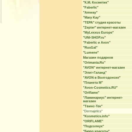
"К.М. Косметик"
"Faberlic"
"Amway"
"Mary Kay"
"ТЕРА" студия красоты
"Zepter" интернет-магазин
"MyLexxus Europe"
"UNI-SHOP.ru"
"Faberlic и Avon"
"RusGal"
"Lumene"
Магазин подарков
"Orimania.Ru"
"AVON" интернет-магазин
"Элит-Галанд"
"AVON в Волгодонске"
"Планета М"
"Avon-Cosmetics.RU"
"Oriflame"
"Ламинариус" интернет-
магазин
"Твинс-Тек"
"Dermajetics"
"Kosmetics.info"
"ORIFLAME"
"Подсолнух"
"Бюро красоты"