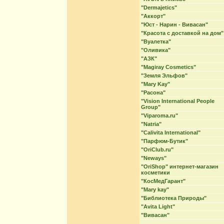
"Dermajetics"
"Аккорт"
"Юст - Нарин - Вивасан"
"Красота с доставкой на дом"
"Вуалетка"
"Оливика"
"АЗК"
"Magiray Cosmetics"
"Земля Эльфов"
"Mary Kay"
"Расона"
"Vision International People
Group"
"Viparoma.ru"
"Natria"
"Calivita International"
"Парфюм-Бутик"
"OriClub.ru"
"Neways"
"OriShop" интернет-магазин
косметики
"КосМедГарант"
"Mary kay"
"Библиотека Природы"
"Avita Light"
"Вивасан"