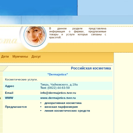
В данном разделе представлена
информация о фирмах, предлагаемые
товары и услуги которых связаны с
красотой.
Дети
Мужчины
Досуг
Российская косметика
"Dermajetics"
Косметические услуги.
Тверь, Чайковского, д.19a
Адрес
Тел:
(0822) 44-63-59
Email
info@dermajetics.tver.ru
р
WWW
www.dermajetics.tver.ru
декоративная косметика
Предлагаются
женская парфюмерия
линия косметических средств