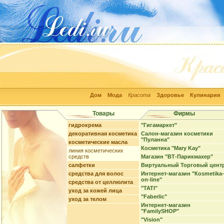
Дом
Мода
Красота
Здоровье
Кулинария
Товары
Фирмы
гидрокрема
"Гигамаркет"
декоративная косметика
Салон-магазин косметики
"Пуланна"
косметические масла
Косметика "Mary Kay"
линия косметических
средств
Магазин "ВТ-Парикмахер"
салфетки
Виртуальный Торговый цент
средства для волос
Интернет-магазин "Кosmetika-
on-line"
средства от целлюлита
"TATI"
уход за кожей лица
"Faberlic"
уход за телом
Интернет-магазин
"FamilySHOP"
"Vision"