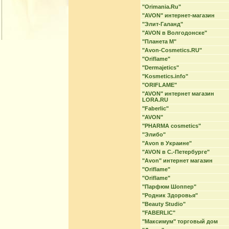
"Orimania.Ru"
"AVON" интернет-магазин
"Элит-Галанд"
"AVON в Волгодонске"
"Планета М"
"Avon-Cosmetics.RU"
"Oriflame"
"Dermajetics"
"Kosmetics.info"
"ORIFLAME"
"AVON" интернет магазин
LORA.RU
"Faberlic"
"AVON"
"PHARMA cosmetics"
"Элибо"
"Avon в Украине"
"AVON в С.-Петербурге"
"Avon" интернет магазин
"Oriflame"
"Oriflame"
"Парфюм Шоппер"
"Родник Здоровья"
"Beauty Studio"
"FABERLIC"
"Максимум" торговый дом