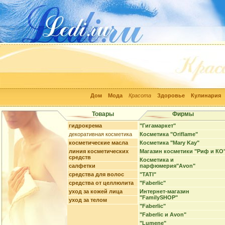
Дом
Мода
Красота
Здоровье
Кулинария
Товары
Фирмы
гидрокрема
"Гигамаркет"
декоративная косметика
Косметика "Oriflame"
косметические масла
Косметика "Mary Kay"
линия косметических
Магазин косметики "Риф и КО
средств
Косметика и
салфетки
парфюмерия"Avon"
средства для волос
"TATI"
средства от целлюлита
"Faberlic"
уход за кожей лица
Интернет-магазин
"FamilySHOP"
уход за телом
"Faberlic"
"Faberlic и Avon"
"Lumene"