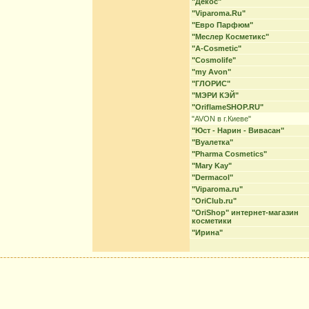
"Декос"
"Viparoma.Ru"
"Евро Парфюм"
"Меслер Косметикс"
"A-Cosmetic"
"Cosmolife"
"my Avon"
"ГЛОРИС"
"МЭРИ КЭЙ"
"OriflameSHOP.RU"
"AVON в г.Киеве"
"Юст - Нарин - Вивасан"
"Вуалетка"
"Pharma Cosmetics"
"Mary Kay"
"Dermacol"
"Viparoma.ru"
"OriClub.ru"
"OriShop" интернет-магазин
косметики
"Ирина"