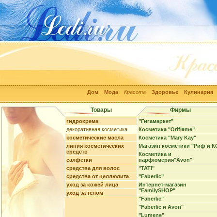
Дом
Мода
Красота
Здоровье
Кулинария
Товары
Фирмы
гидрокрема
"Гигамаркет"
декоративная косметика
Косметика "Oriflame"
косметические масла
Косметика "Mary Kay"
линия косметических
Магазин косметики "Риф и К
средств
Косметика и
салфетки
парфюмерия"Avon"
средства для волос
"TATI"
средства от целлюлита
"Faberlic"
уход за кожей лица
Интернет-магазин
"FamilySHOP"
уход за телом
"Faberlic"
"Faberlic и Avon"
"Lumene"