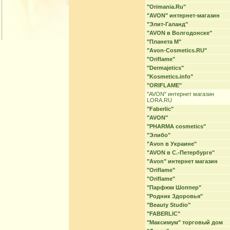
"Orimania.Ru"
"AVON" интернет-магазин
"Элит-Галанд"
"AVON в Волгодонске"
"Планета М"
"Avon-Cosmetics.RU"
"Oriflame"
"Dermajetics"
"Kosmetics.info"
"ORIFLAME"
"AVON" интернет магазин
LORA.RU
"Faberlic"
"AVON"
"PHARMA cosmetics"
"Элибо"
"Avon в Украине"
"AVON в С.-Петербурге"
"Avon" интернет магазин
"Oriflame"
"Oriflame"
"Парфюм Шоппер"
"Родник Здоровья"
"Beauty Studio"
"FABERLIC"
"Максимум" торговый дом