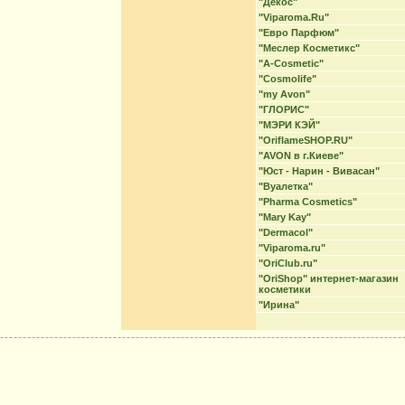
"Декос"
"Viparoma.Ru"
"Евро Парфюм"
"Меслер Косметикс"
"A-Cosmetic"
"Cosmolife"
"my Avon"
"ГЛОРИС"
"МЭРИ КЭЙ"
"OriflameSHOP.RU"
"AVON в г.Киеве"
"Юст - Нарин - Вивасан"
"Вуалетка"
"Pharma Cosmetics"
"Mary Kay"
"Dermacol"
"Viparoma.ru"
"OriClub.ru"
"OriShop" интернет-магазин
косметики
"Ирина"