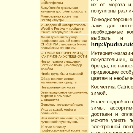
фейслифтинга
их от мороза и 
БижуОнлайн доказывает:
популярны разли
женщины достойны комфорта
Минеральная косметика.
Тонкодисперсные 
Взгляд изнутри
лаки для ногт
V Свадебный Фотофестиваль
Wedding Festival – пройдет в
необходимые ко
Санкт-Петербурге 18 июня!
выбрать и ку
Линии домашнего ухода
профессиональной косметики
http://pudra.ru
CHRISTINA становятся ближе
российским женщинам
Интернет-маг
СТОМАТОЛОГИЧЕСКИЙ IQ
КАК ПРИЗНАК УСПЕШНОСТИ
покупательниц, 
Новая техника украшения
бренда, не нано
ногтей с помощью слайдер-
дизайна
придающие особу
Чтобы грудь была красивой
цветам и необыч
Обзор новинок летних
косметических средств
Косметика Catric
Невероятная мягкость
зимой.
Безоперационное омоложение:
лифтинг с помощью
ультразвука
Более подробно 
Gemology: ювелирный уход
зимы, ассортим
Уход за кожей: мифы и
доставки и опла
реальность
Чем моложе начинаешь, тем
можете узнать п
лучше себя чувствуешь
электронной поч
10 «за» в пользу
профессиональной косметики
структурирова