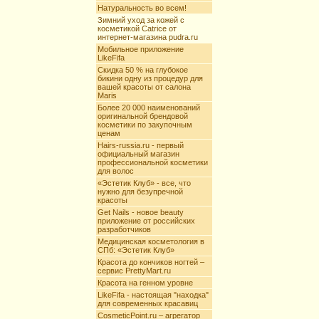
Натуральность во всем!
Зимний уход за кожей с
косметикой Catrice от
интернет-магазина pudra.ru
Мобильное приложение
LikeFifa
Скидка 50 % на глубокое
бикини одну из процедур для
вашей красоты от салона
Maris
Более 20 000 наименований
оригинальной брендовой
косметики по закупочным
ценам
Hairs-russia.ru - первый
официальный магазин
профессиональной косметики
для волос
«Эстетик Клуб» - все, что
нужно для безупречной
красоты
Get Nails - новое beauty
приложение от российских
разработчиков
Медицинская косметология в
СПб: «Эстетик Клуб»
Красота до кончиков ногтей –
сервис PrettyMart.ru
Красота на генном уровне
LikeFifa - настоящая "находка"
для современных красавиц
CosmeticPoint.ru – агрегатор