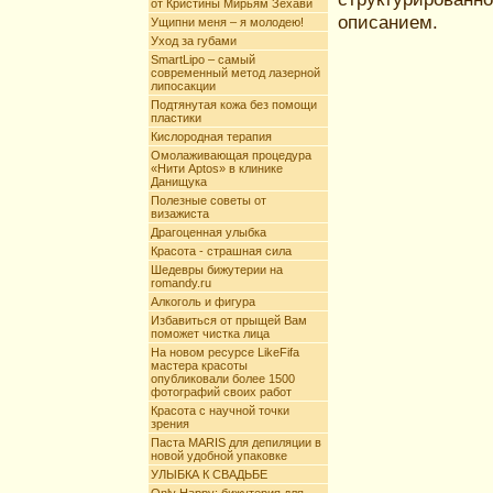
от Кристины Мирьям Зехави
описанием.
Ущипни меня – я молодею!
Уход за губами
SmartLipo – самый
современный метод лазерной
липосакции
Подтянутая кожа без помощи
пластики
Кислородная терапия
Омолаживающая процедура
«Нити Aptos» в клинике
Данищука
Полезные советы от
визажиста
Драгоценная улыбка
Красота - страшная сила
Шедевры бижутерии на
romandy.ru
Алкоголь и фигура
Избавиться от прыщей Вам
поможет чистка лица
На новом ресурсе LikeFifa
мастера красоты
опубликовали более 1500
фотографий своих работ
Красота с научной точки
зрения
Паста MARIS для депиляции в
новой удобной упаковке
УЛЫБКА К СВАДЬБЕ