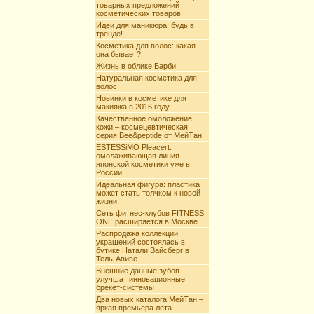
товарных предложений
косметических товаров
Идеи для маникюра: будь в
тренде!
Косметика для волос: какая
она бывает?
Жизнь в облике Барби
Натуральная косметика для
волос
Новинки в косметике для
макияжа в 2016 году
Качественное омоложение
кожи – космецевтическая
серия Bee&peptide от МейТан
ESTESSiMO Pleacert:
омолаживающая линия
японской косметики уже в
России
Идеальная фигура: пластика
может стать толчком к новой
жизни
Сеть фитнес-клубов FITNESS
ONE расширяется в Москве
Распродажа коллекции
украшений состоялась в
бутике Натали Вайсберг в
Тель-Авиве
Внешние данные зубов
улучшат инновационные
брекет-системы
Два новых каталога МейТан –
яркая премьера лета