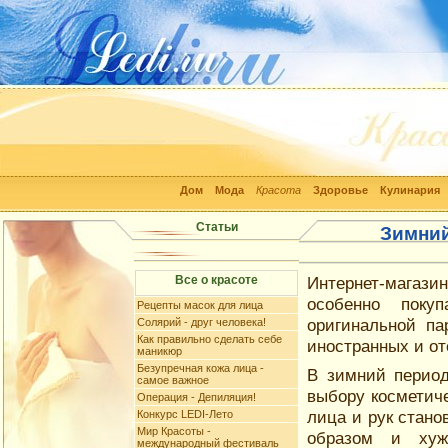
Дом
Мода
Красота
Здоровье
Кулинария
Статьи
Зимний
Все о красоте
Интернет-магази
особенно поку
Рецепты масок для лица
оригинальной па
Солярий - друг человека!
Как правильно сделать себе
иностранных и от
маникюр
Безупречная кожа лица -
В зимний период
самое важное
выбору косметич
Операция - Депиляция!
лица и рук стан
Конкурс LEDI-Лето
Мир Красоты -
образом и хуже
международный фестиваль