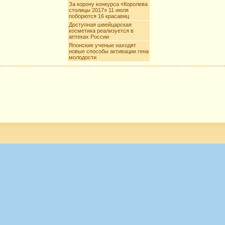
За корону конкурса «Королева
столицы 2017» 11 июля
поборются 16 красавиц
Доступная швейцарская
косметика реализуется в
аптеках России
Японские ученые находят
новые способы активации гена
молодости