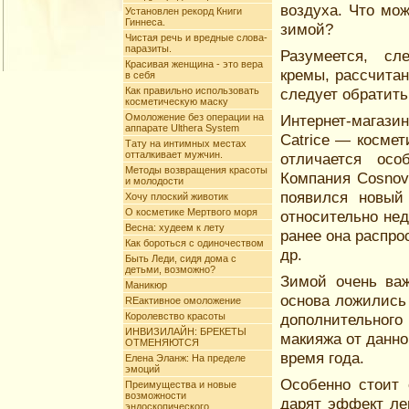
воздуха. Что мо
Установлен рекорд Книги
Гиннеса.
зимой?
Чистая речь и вредные слова-
паразиты.
Разумеется, сл
Красивая женщина - это вера
кремы, рассчита
в себя
Как правильно использовать
следует обратить
косметическую маску
Омоложение без операции на
Интернет-магази
аппарате Ulthera System
Catrice — космет
Тату на интимных меcтах
отталкивает мужчин.
отличается ос
Методы возвращения красоты
Компания Cosnov
и молодости
появился новый
Хочу плоский животик
О косметике Мертвого моря
относительно нед
Весна: худеем к лету
ранее она распро
Как бороться с одиночеством
др.
Быть Леди, сидя дома с
детьми, возможно?
Зимой очень важ
Маникюр
основа ложились
REактивное омоложение
Королевство красоты
дополнительног
ИНВИЗИЛАЙН: БРЕКЕТЫ
макияжа от данн
ОТМЕНЯЮТСЯ
время года.
Елена Эланж: На пределе
эмоций
Особенно стоит 
Преимущества и новые
возможности
дарят эффект ле
эндоскопического