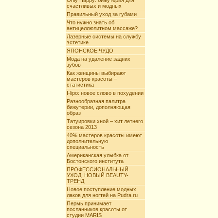
Only Happy: бижутерия для
счастливых и модных
Правильный уход за губами
Что нужно знать об
антицеллюлитном массаже?
Лазерные системы на службу
эстетике
ЯПОНСКОЕ ЧУДО
Мода на удаление задних
зубов
Как женщины выбирают
мастеров красоты –
статистика
I-lipo: новое слово в похудении
Разнообразная палитра
бижутерии, дополняющая
образ
Татуировки хной – хит летнего
сезона 2013
40% мастеров красоты имеют
дополнительную
специальность
Американская улыбка от
Бостонского института
ПРОФЕССИОНАЛЬНЫЙ
УХОД: НОВЫЙ BEAUTY-
ТРЕНД
Новое поступление модных
лаков для ногтей на Pudra.ru
Пермь принимает
посланников красоты от
студии MARIS