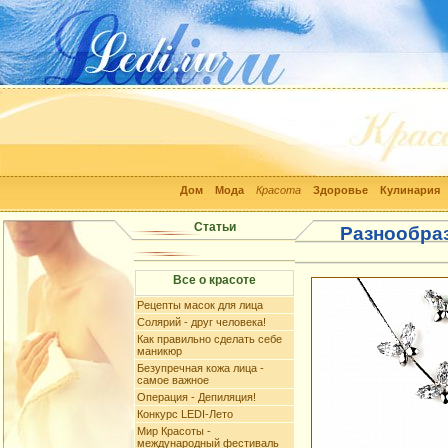
Дом
Мода
Красота
Здоровье
Кулинария
Статьи
Разнообра
Все о красоте
Рецепты масок для лица
Солярий - друг человека!
Как правильно сделать себе
маникюр
Безупречная кожа лица -
самое важное
Операция - Депиляция!
Конкурс LEDI-Лето
Мир Красоты -
международный фестиваль