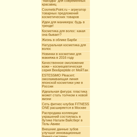
"находка" для современных
красавиц
CosmeticPoint.ru – агрегатор
товарных предложений
косметических товаров
Идеи для маникюра: будь в
тренде!
Косметика для волос: какая
она бывает?
Жизнь в облике Барби
Натуральная косметика для
волос
Новинки в косметике для
макияжа в 2016 году
Качественное омоложение
кожи – космецевтическая
серия Bee&peptide от МейТан
ESTESSiMO Pleacert:
омолаживающая линия
японской косметики уже в
России
Идеальная фигура: пластика
может стать толчком к новой
жизни
Сеть фитнес-клубов FITNESS
ONE расширяется в Москве
Распродажа коллекции
украшений состоялась в
бутике Натали Вайсберг в
Тель-Авиве
Внешние данные зубов
улучшат инновационные
брекет-системы