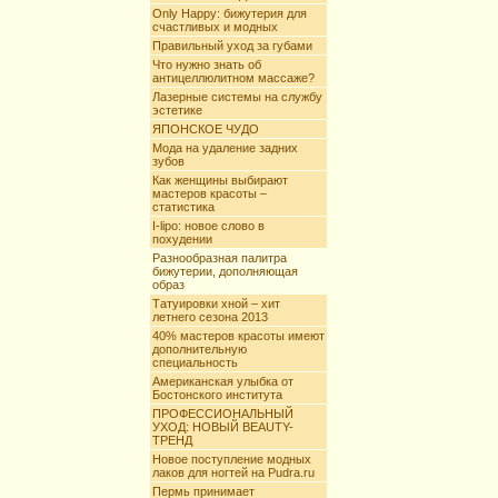
Only Happy: бижутерия для
счастливых и модных
Правильный уход за губами
Что нужно знать об
антицеллюлитном массаже?
Лазерные системы на службу
эстетике
ЯПОНСКОЕ ЧУДО
Мода на удаление задних
зубов
Как женщины выбирают
мастеров красоты –
статистика
I-lipo: новое слово в
похудении
Разнообразная палитра
бижутерии, дополняющая
образ
Татуировки хной – хит
летнего сезона 2013
40% мастеров красоты имеют
дополнительную
специальность
Американская улыбка от
Бостонского института
ПРОФЕССИОНАЛЬНЫЙ
УХОД: НОВЫЙ BEAUTY-
ТРЕНД
Новое поступление модных
лаков для ногтей на Pudra.ru
Пермь принимает