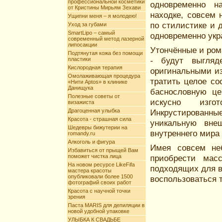
профессиональной косметики
одновременно н
от Кристины Мирьям Зехави
находке, совсем 
Ущипни меня – я молодею!
по стилистике и 
Уход за губами
SmartLipo – самый
одновременно укр
современный метод лазерной
липосакции
Утончённые и ром
Подтянутая кожа без помощи
- будут выгляд
пластики
Кислородная терапия
оригинальными из
Омолаживающая процедура
тратить целое со
«Нити Aptos» в клинике
Данищука
баснословную це
Полезные советы от
искусно изго
визажиста
Драгоценная улыбка
Инкрустированные
Красота - страшная сила
уникальную вне
Шедевры бижутерии на
внутреннего мир
romandy.ru
Алкоголь и фигура
Имея совсем не
Избавиться от прыщей Вам
поможет чистка лица
приобрести мас
На новом ресурсе LikeFifa
подходящих для в
мастера красоты
опубликовали более 1500
воспользоваться
фотографий своих работ
Красота с научной точки
зрения
Паста MARIS для депиляции в
новой удобной упаковке
УЛЫБКА К СВАДЬБЕ