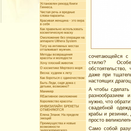
Установлен рекорд Книги
Гиннеса.
Чистая речь и вредные
слова-паразиты.
Красивая женщина - это вера
в себя
Как правильно использовать
косметическую маску
Омоложение без операции на
аппарате Ulthera System
Тату на интимных меcтах
отталкивает мужчин.
Методы возвращения
сочетающейся с
красоты и молодости
стилю? Особе
Хочу плоский животик
обстоятельство,
О косметике Мертвого моря
Весна: худеем к лету
даже при тщател
Как бороться с одиночеством
настоящих драгоц
Быть Леди, сидя дома с
детьми, возможно?
А чтобы сделать
Маникюр
разнообразием и
REактивное омоложение
нужно, что обрати
Королевство красоты
ИНВИЗИЛАЙН: БРЕКЕТЫ
свадебной одежд
ОТМЕНЯЮТСЯ
крабы и резинки,
Елена Эланж: На пределе
эмоций
просто великолеп
Преимущества и новые
возможности
Само собой разу
эндоскопического