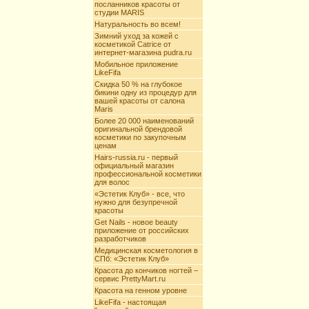
посланников красоты от
студии MARIS
Натуральность во всем!
Зимний уход за кожей с
косметикой Catrice от
интернет-магазина pudra.ru
Мобильное приложение
LikeFifa
Скидка 50 % на глубокое
бикини одну из процедур для
вашей красоты от салона
Maris
Более 20 000 наименований
оригинальной брендовой
косметики по закупочным
ценам
Hairs-russia.ru - первый
официальный магазин
профессиональной косметики
для волос
«Эстетик Клуб» - все, что
нужно для безупречной
красоты
Get Nails - новое beauty
приложение от российских
разработчиков
Медицинская косметология в
СПб: «Эстетик Клуб»
Красота до кончиков ногтей –
сервис PrettyMart.ru
Красота на генном уровне
LikeFifa - настоящая