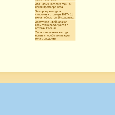
Два новых каталога МейТан –
яркая премьера лета
За корону конкурса
«Королева столицы 2017» 11
июля поборются 16 красавиц
Доступная швейцарская
косметика реализуется в
аптеках России
Японские ученые находят
новые способы активации
гена молодости