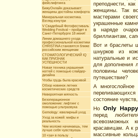
преподнести, как
фейслифтинга
БижуОнлайн доказывает:
женщины. Так во
женщины достойны комфорта
мастерами своег
Минеральная косметика.
Взгляд изнутри
украшенные камня
V Свадебный Фотофестиваль
в наряде очаро
Wedding Festival – пройдет в
Санкт-Петербурге 18 июня!
бриллиантам, сап
Линии домашнего ухода
профессиональной косметики
Вот и браслеты 
CHRISTINA становятся ближе
российским женщинам
шнурков из кож
СТОМАТОЛОГИЧЕСКИЙ IQ
натуральные и ис
КАК ПРИЗНАК
УСПЕШНОСТИ
для дополнения л
Новая техника украшения
половины челов
ногтей с помощью слайдер-
дизайна
путешествие?
Чтобы грудь была красивой
А многослойное
Обзор новинок летних
косметических средств
переливающихся 
Невероятная мягкость
состояние чувств
Безоперационное
омоложение: лифтинг с
помощью ультразвука
Only Happ
Но
Gemology: ювелирный уход
перед любите
Уход за кожей: мифы и
всевозможных 
реальность
Чем моложе начинаешь, тем
красавицам. А к 
лучше себя чувствуешь
массивные кольц
10 «за» в пользу