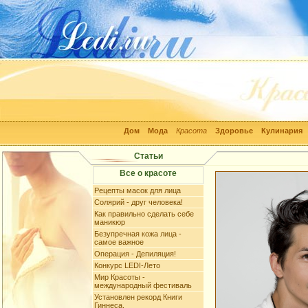
Дом
Мода
Красота
Здоровье
Кулинария
Статьи
Все о красоте
Рецепты масок для лица
Солярий - друг человека!
Как правильно сделать себе
маникюр
Безупречная кожа лица -
самое важное
Операция - Депиляция!
Конкурс LEDI-Лето
Мир Красоты -
международный фестиваль
Установлен рекорд Книги
Гиннеса.