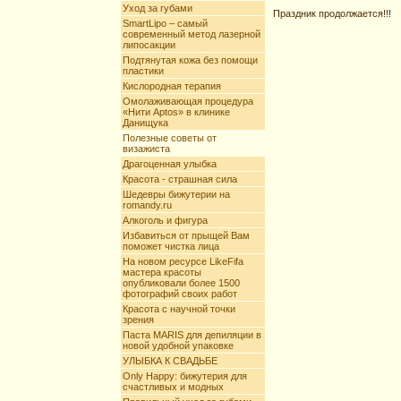
Уход за губами
Праздник продолжается!!!
SmartLipo – самый
современный метод лазерной
липосакции
Подтянутая кожа без помощи
пластики
Кислородная терапия
Омолаживающая процедура
«Нити Aptos» в клинике
Данищука
Полезные советы от
визажиста
Драгоценная улыбка
Красота - страшная сила
Шедевры бижутерии на
romandy.ru
Алкоголь и фигура
Избавиться от прыщей Вам
поможет чистка лица
На новом ресурсе LikeFifa
мастера красоты
опубликовали более 1500
фотографий своих работ
Красота с научной точки
зрения
Паста MARIS для депиляции в
новой удобной упаковке
УЛЫБКА К СВАДЬБЕ
Only Happy: бижутерия для
счастливых и модных