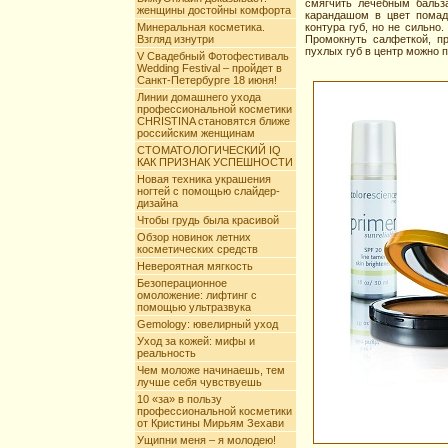
смягчить лечебным бальз
женщины достойны комфорта
карандашом в цвет помад
Минеральная косметика.
контура губ, но не сильно
Взгляд изнутри
Промокнуть салфеткой, п
пухлых губ в центр можно п
V Свадебный Фотофестиваль
Wedding Festival – пройдет в
Санкт-Петербурге 18 июня!
Линии домашнего ухода
профессиональной косметики
CHRISTINA становятся ближе
российским женщинам
СТОМАТОЛОГИЧЕСКИЙ IQ
КАК ПРИЗНАК УСПЕШНОСТИ
Новая техника украшения
ногтей с помощью слайдер-
дизайна
Чтобы грудь была красивой
Обзор новинок летних
косметических средств
Невероятная мягкость
Безоперационное
омоложение: лифтинг с
помощью ультразвука
Gemology: ювелирный уход
Уход за кожей: мифы и
реальность
Чем моложе начинаешь, тем
лучше себя чувствуешь
10 «за» в пользу
профессиональной косметики
от Кристины Мирьям Зехави
Ущипни меня – я молодею!