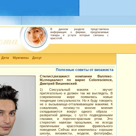
В данном разделе представлена
информация о фирмах, предлагаемые
товары и услуги которых связаны с
красотой.
Дети
Мужчины
Досуг
Полезные советы от визажиста
Стилист,визажист компании Валлекс-
М,специалист по марке Colorescience,
Дмитрий Вишневский
.
1) Сексуальный макияж - звучит
притягательно и должен так же выглядеть. В
современном мире появились новые
тенденции сексуальности. Но я буду говорить
не о вызывающе-отталкивающем макияже. К
сожалению, почему-то многие мнения
складываются вокруг одного образа -
развратной девицы, с густо подведенными
глазами, и порочно-красным ртом. Это
стереотип навязан прошлыми, не всегда
приличными красотками фривольного
поведения. Сейчас все изменилось- хорошие
школы, визажисты, модели, фотографы,