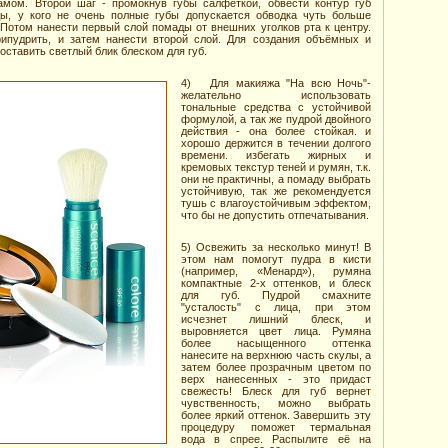
амом. Второй шаг - промокнув губы салфеткой, обвести контур губ
ы, у кого не очень полные губы допускается обводка чуть больше
. Потом нанести первый слой помады от внешних уголков рта к центру.
рипудрить, и затем нанести второй слой. Для создания объёмных и
оставить светлый блик блеском для губ.
4) Для макияжа "На всю Ночь"-
желательно использовать
тональные средства с устойчивой
формулой, а так же пудрой двойного
действия - она более стойкая. и
хорошо держится в течении долгого
времени. избегать жирных и
кремовых текстур теней и румян, т.к.
они не практичны, а помаду выбрать
устойчивую, так же рекомендуется
тушь с влагоустойчивым эффектом,
что бы не допустить отпечатывания.
5) Освежить за несколько минут! В
этом нам помогут пудра в кисти
(например, «Менард»), румяна
компактные 2-х оттенков, и блеск
для губ. Пудрой смахните
"усталость" с лица, при этом
исчезнет лишний блеск, и
выровняется цвет лица. Румяна
более насыщенного оттенка
нанесите на верхнюю часть скулы, а
затем более прозрачным цветом по
верх нанесенных - это придаст
свежесть! Блеск для губ вернет
чувственность, можно выбрать
более яркий оттенок. Завершить эту
процедуру поможет термальная
вода в спрее. Распылите её на