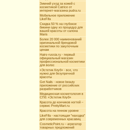
Зимний уход за кожей с
косметикой Catrice от
интернет-магазина pudra.ru
Мобильное приложение
LikeFifa
Скидка 50 % на глубокое
бикини одну из процедур для
вашей красоты от салона
Maris
Более 20 000 наименований
оригинальной брендовой
косметики по закупочным
ценам
Hairs-russia.ru - первый
официальный магазин
профессиональной косметики
для волос
«Эстетик Клуб» - все, что
нужно для безупречной
красоты
Get Nails - новое beauty
приложение от российских
разработчиков
Медицинская косметология в
СПб: «Эстетик Клуб»
Красота до кончиков ногтей –
сервис PrettyMart.ru
Красота на генном уровне
LikeFifa - настоящая "находка"
для современных красавиц
CosmeticPoint.ru – агрегатор
товарных предложений