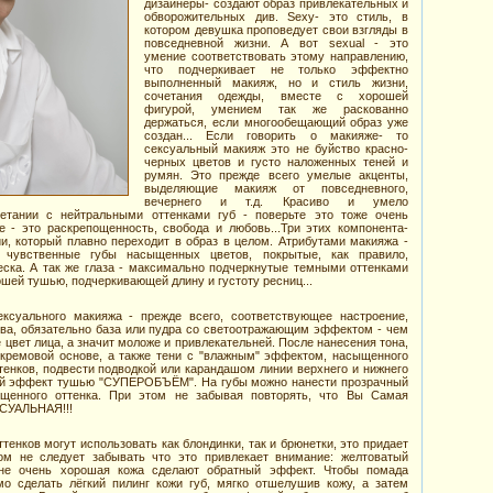
дизайнеры- создают образ привлекательных и
обворожительных див. Sexy- это стиль, в
котором девушка проповедует свои взгляды в
повседневной жизни. А вот sexual - это
умение соответствовать этому направлению,
что подчеркивает не только эффектно
выполненный макияж, но и стиль жизни,
сочетания одежды, вместе с хорошей
фигурой, умением так же раскованно
держаться, если многообещающий образ уже
создан... Если говорить о макияже- то
сексуальный макияж это не буйство красно-
черных цветов и густо наложенных теней и
румян. Это прежде всего умелые акценты,
выделяющие макияж от повседневного,
вечернего и т.д. Красиво и умело
етании с нейтральными оттенками губ - поверьте это тоже очень
е - это раскрепощенность, свобода и любовь...Три этих компонента-
и, который плавно переходит в образ в целом. Атрибутами макияжа -
 чувственные губы насыщенных цветов, покрытые, как правило,
ска. А так же глаза - максимально подчеркнутые темными оттенками
ошей тушью, подчеркивающей длину и густоту ресниц...
ексуального макияжа - прежде всего, соответствующее настроение,
ва, обязательно база или пудра со светоотражающим эффектом - чем
 цвет лица, а значит моложе и привлекательней. После нанесения тона,
кремовой основе, а также тени с "влажным" эффектом, насыщенного
ттенков, подвести подводкой или карандашом линии верхнего и нижнего
кий эффект тушью "СУПЕРОБЪЁМ". На губы можно нанести прозрачный
щенного оттенка. При этом не забывая повторять, что Вы Самая
СУАЛЬНАЯ!!!
нков могут использовать как блондинки, так и брюнетки, это придает
том не следует забывать что это привлекает внимание: желтоватый
 не очень хорошая кожа сделают обратный эффект. Чтобы помада
о сделать лёгкий пилинг кожи губ, мягко отшелушив кожу, а затем