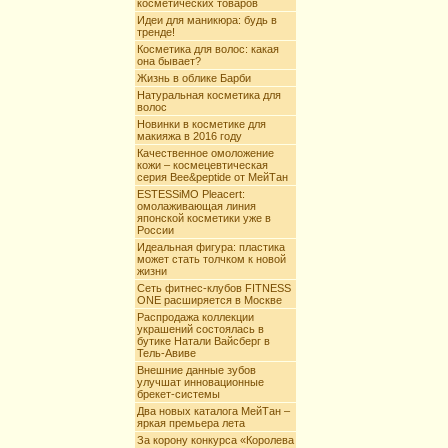
косметических товаров
Идеи для маникюра: будь в
тренде!
Косметика для волос: какая
она бывает?
Жизнь в облике Барби
Натуральная косметика для
волос
Новинки в косметике для
макияжа в 2016 году
Качественное омоложение
кожи – космецевтическая
серия Bee&peptide от МейТан
ESTESSiMO Pleacert:
омолаживающая линия
японской косметики уже в
России
Идеальная фигура: пластика
может стать толчком к новой
жизни
Сеть фитнес-клубов FITNESS
ONE расширяется в Москве
Распродажа коллекции
украшений состоялась в
бутике Натали Вайсберг в
Тель-Авиве
Внешние данные зубов
улучшат инновационные
брекет-системы
Два новых каталога МейТан –
яркая премьера лета
За корону конкурса «Королева