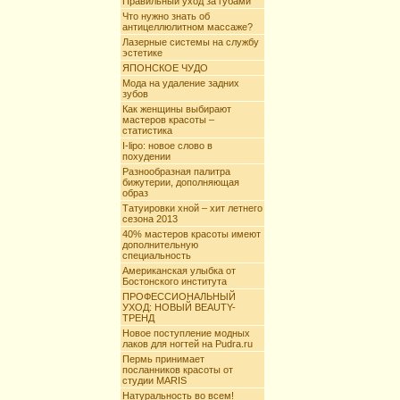
Правильный уход за губами
Что нужно знать об
антицеллюлитном массаже?
Лазерные системы на службу
эстетике
ЯПОНСКОЕ ЧУДО
Мода на удаление задних
зубов
Как женщины выбирают
мастеров красоты –
статистика
I-lipo: новое слово в
похудении
Разнообразная палитра
бижутерии, дополняющая
образ
Татуировки хной – хит летнего
сезона 2013
40% мастеров красоты имеют
дополнительную
специальность
Американская улыбка от
Бостонского института
ПРОФЕССИОНАЛЬНЫЙ
УХОД: НОВЫЙ BEAUTY-
ТРЕНД
Новое поступление модных
лаков для ногтей на Pudra.ru
Пермь принимает
посланников красоты от
студии MARIS
Натуральность во всем!