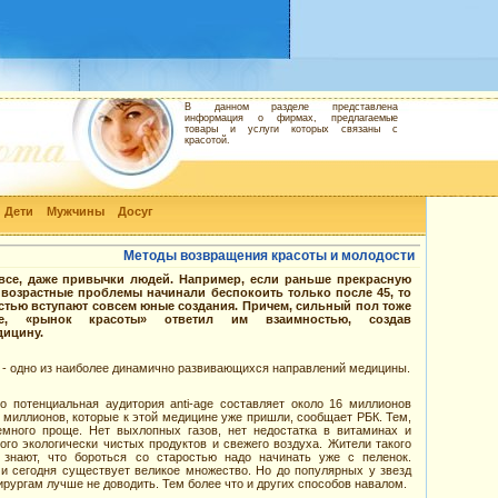
В данном разделе представлена
информация о фирмах, предлагаемые
товары и услуги которых связаны с
красотой.
Дети
Мужчины
Досуг
Методы возвращения красоты и молодости
все, даже привычки людей. Например, если раньше прекрасную
 возрастные проблемы начинали беспокоить только после 45, то
остью вступают совсем юные создания. Причем, сильный пол тоже
е, «рынок красоты» ответил им взаимностью, создав
дицину.
- одно из наиболее динамично развивающихся направлений медицины.
то потенциальная аудитория anti-age составляет около 16 миллионов
миллионов, которые к этой медицине уже пришли, сообщает РБК. Тем,
емного проще. Нет выхлопных газов, нет недостатка в витаминах и
ого экологически чистых продуктов и свежего воздуха. Жители такого
, знают, что бороться со старостью надо начинать уже с пеленок.
и сегодня существует великое множество. Но до популярных у звезд
ирургам лучше не доводить. Тем более что и других способов навалом.