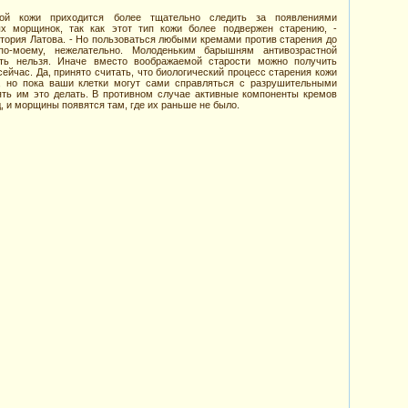
ой кожи приходится более тщательно следить за появлениями
х морщинок, так как этот тип кожи более подвержен старению, -
тория Латова. - Но пользоваться любыми кремами против старения до
о-моему, нежелательно. Молоденьким барышням антивозрастной
ять нельзя. Иначе вместо воображаемой старости можно получить
ейчас. Да, принято считать, что биологический процесс старения кожи
т, но пока ваши клетки могут сами справляться с разрушительными
ять им это делать. В противном случае активные компоненты кремов
д, и морщины появятся там, где их раньше не было.