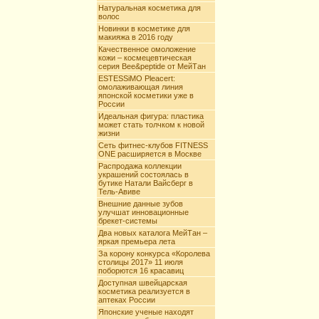
Натуральная косметика для
волос
Новинки в косметике для
макияжа в 2016 году
Качественное омоложение
кожи – космецевтическая
серия Bee&peptide от МейТан
ESTESSiMO Pleacert:
омолаживающая линия
японской косметики уже в
России
Идеальная фигура: пластика
может стать толчком к новой
жизни
Сеть фитнес-клубов FITNESS
ONE расширяется в Москве
Распродажа коллекции
украшений состоялась в
бутике Натали Вайсберг в
Тель-Авиве
Внешние данные зубов
улучшат инновационные
брекет-системы
Два новых каталога МейТан –
яркая премьера лета
За корону конкурса «Королева
столицы 2017» 11 июля
поборются 16 красавиц
Доступная швейцарская
косметика реализуется в
аптеках России
Японские ученые находят