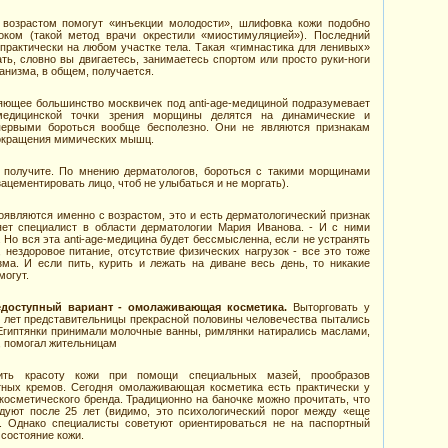
с возрастом помогут «инъекции молодости», шлифовка кожи подобно
оком (такой метод врачи окрестили «миостимуляцией»). Последний
практически на любом участке тела. Такая «гимнастика для ленивых»
ь, словно вы двигаетесь, занимаетесь спортом или просто руки-ноги
анизма, в общем, получается.
ляющее большинство москвичек под anti-age-медициной подразумевает
едицинской точки зрения морщины делятся на динамические и
 первыми бороться вообще бесполезно. Они не являются признакам
сокращения мимических мышц.
 получите. По мнению дерматологов, бороться с такими морщинами
зацементировать лицо, чтоб не улыбаться и не моргать).
являются именно с возрастом, это и есть дерматологический признак
яет специалист в области дерматологии Мария Иванова. - И с ними
 Но вся эта anti-age-медицина будет бессмысленна, если не устранять
 нездоровое питание, отсутствие физических нагрузок - все это тоже
зма. И если пить, курить и лежать на диване весь день, то никакие
могут.
доступный вариант - омолаживающая косметика.
Выторговать у
ок лет представительницы прекрасной половины человечества пытались
Египтянки принимали молочные ванны, римлянки натирались маслами,
т, помогал жительницам
ить красоту кожи при помощи специальных мазей, прообразов
тных кремов. Сегодня омолаживающая косметика есть практически у
осметического бренда. Традиционно на баночке можно прочитать, что
дуют после 25 лет (видимо, это психологический порог между «еще
). Однако специалисты советуют ориентироваться не на паспортный
 состояние кожи.