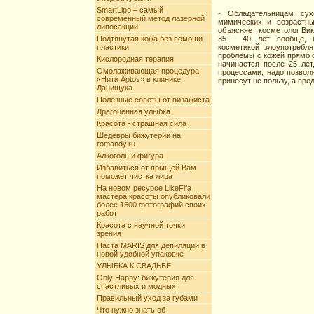
SmartLipo – самый
- Обладательницам сух
современный метод лазерной
мимических и возрастны
липосакции
объясняет косметолог Вик
Подтянутая кожа без помощи
35 - 40 лет вообще, п
пластики
косметикой злоупотребл
проблемы с кожей прямо с
Кислородная терапия
начинается после 25 ле
Омолаживающая процедура
процессами, надо позвол
«Нити Aptos» в клинике
принесут не пользу, а вре
Данищука
Полезные советы от визажиста
Драгоценная улыбка
Красота - страшная сила
Шедевры бижутерии на
romandy.ru
Алкоголь и фигура
Избавиться от прыщей Вам
поможет чистка лица
На новом ресурсе LikeFifa
мастера красоты опубликовали
более 1500 фотографий своих
работ
Красота с научной точки
зрения
Паста MARIS для депиляции в
новой удобной упаковке
УЛЫБКА К СВАДЬБЕ
Only Happy: бижутерия для
счастливых и модных
Правильный уход за губами
Что нужно знать об