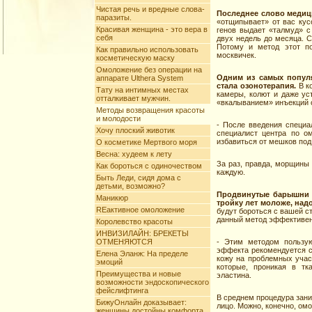
Чистая речь и вредные слова-
Последнее слово медици
паразиты.
«отщипывает» от вас кус
Красивая женщина - это вера в
генов выдает «талмуд» с
себя
двух недель до месяца. С
Потому и метод этот по
Как правильно использовать
москвичек.
косметическую маску
Омоложение без операции на
Одним из самых попул
аппарате Ulthera System
стала озонотерапия.
В к
Тату на интимных меcтах
камеры, колют и даже ус
отталкивает мужчин.
«вкалыванием» инъекций 
Методы возвращения красоты
и молодости
- После введения специал
Хочу плоский животик
специалист центра по о
избавиться от мешков под
О косметике Мертвого моря
Весна: худеем к лету
За раз, правда, морщины 
Как бороться с одиночеством
каждую.
Быть Леди, сидя дома с
детьми, возможно?
Продвинутые барышни з
Маникюр
тройку лет моложе, над
REактивное омоложение
будут бороться с вашей с
данный метод эффективен
Королевство красоты
ИНВИЗИЛАЙН: БРЕКЕТЫ
ОТМЕНЯЮТСЯ
- Этим методом пользу
эффекта рекомендуется сд
Елена Эланж: На пределе
кожу на проблемных учас
эмоций
которые, проникая в тк
Преимущества и новые
эластина.
возможности эндоскопического
фейслифтинга
В среднем процедура заним
БижуОнлайн доказывает:
лицо. Можно, конечно, ом
женщины достойны комфорта