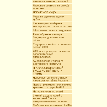
антицеллюлитном массаже?
Лазерные системы на службу
эстетике
ЯПОНСКОЕ ЧУДО
Мода на удаление задних
зубов
Как женщины выбирают
мастеров красоты – статистика
I-lipo: новое слово в похудении
Разнообразная палитра
бижутерии, дополняющая
образ
Татуировки хной – хит летнего
сезона 2013
40% мастеров красоты имеют
дополнительную
специальность
Американская улыбка от
Бостонского института
ПРОФЕССИОНАЛЬНЫЙ
УХОД: НОВЫЙ BEAUTY-
ТРЕНД
Новое поступление модных
лаков для ногтей на Pudra.ru
Пермь принимает посланников
красоты от студии MARIS
Натуральность во всем!
Зимний уход за кожей с
косметикой Catrice от
интернет-магазина pudra.ru
Мобильное приложение LikeFifa