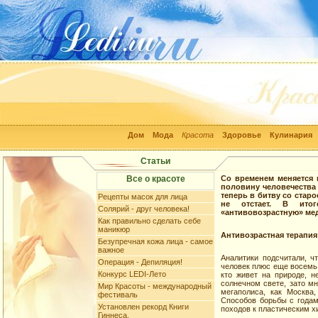
Дом
Мода
Красота
Здоровье
Кулинария
Статьи
Все о красоте
Со временем меняется 
половину человечества
теперь в битву со стар
Рецепты масок для лица
не отстает. В итог
Солярий - друг человека!
«антивовозрастную» ме
Как правильно сделать себе
маникюр
Антивозрастная терапия
Безупречная кожа лица - самое
важное
Аналитики подсчитали, ч
Операция - Депиляция!
человек плюс еще восемь 
Конкурс LEDI-Лето
кто живет на природе, н
солнечном свете, зато мн
Мир Красоты - международный
мегаполиса, как Москва
фестиваль
Способов борьбы с годам
Установлен рекорд Книги
походов к пластическим х
Гиннеса.