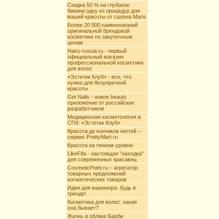
Скидка 50 % на глубокое
бикини одну из процедур для
вашей красоты от салона Maris
Более 20 000 наименований
оригинальной брендовой
косметики по закупочным
ценам
Hairs-russia.ru - первый
официальный магазин
профессиональной косметики
для волос
«Эстетик Клуб» - все, что
нужно для безупречной
красоты
Get Nails - новое beauty
приложение от российских
разработчиков
Медицинская косметология в
СПб: «Эстетик Клуб»
Красота до кончиков ногтей –
сервис PrettyMart.ru
Красота на генном уровне
LikeFifa - настоящая "находка"
для современных красавиц
CosmeticPoint.ru – агрегатор
товарных предложений
косметических товаров
Идеи для маникюра: будь в
тренде!
Косметика для волос: какая
она бывает?
Жизнь в облике Барби