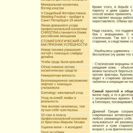
Минеральная косметика.
Кроме этого, в борьбе 
Взгляд изнутри
паркету и даже удары т
V Свадебный Фотофестиваль
способ можно применять 
Wedding Festival – пройдет в
заставляет мышцы работат
Санкт-Петербурге 18 июня!
переставляете. Обман орг
Линии домашнего ухода
профессиональной косметики
Надо сказать, что подав
CHRISTINA становятся ближе
бои с морщинами. С м
российским женщинам
статические. Так вот с
СТОМАТОЛОГИЧЕСКИЙ IQ
старения, а следствием 
КАК ПРИЗНАК УСПЕШНОСТИ
Новая техника украшения
Улыбнулись-удивились -
ногтей с помощью слайдер-
бесполезно (ну разве что 
дизайна
Чтобы грудь была красивой
- Статические морщины по
Обзор новинок летних
увядания кожи, - объясн
косметических средств
можно пытаться бороться.
прочие факторы. Курение,
Невероятная мягкость
ведет к старению органи
Безоперационное омоложение:
таблетки и операции не по
лифтинг с помощью
ультразвука
Самый простой и обще
Gemology: ювелирный уход
жизни пару, а то и десят
Уход за кожей: мифы и
с незапамятных времен. 
реальность
а Гиппократ, поговариваю
Чем моложе начинаешь, тем
лучше себя чувствуешь
Древней Греции сохран
10 «за» в пользу
современных антивозрас
профессиональной косметики
любого уважающего себя к
от Кристины Мирьям Зехави
пользоваться ей рекомен
ничего» и «уже старею»
Ущипни меня – я молодею!
возраст, а на фактическое
Уход за губами