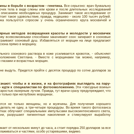
ны в борьбе с возрастом - генетика.
Все серьезно: врач буквально
очек тела в виде слюны или крови и после длительных исследований
 описанием необходимых процедур. Занимает такое исследование от
тоит такое удовольствие, правда, недешево - около 100 тысяч рублей.
ка пользуется спросом у очень ограниченного круга москвичей и
ярных методов возвращения красоты и молодости у москвичек
ожу всевозможными способами закачивают озон: запирают в озоновые
траивают озоновый душ. Избавляться от морщин на лице предлагают
озона прямо в морщину.
ьного озонового раствора в коже усиливается кровоток, - объясняет
моложению Светлана. - Вместе с морщинами так можно, например,
 глазами и возрастных морщин.
не выдуть. Придется пройти с десяток процедур по сотне долларов за
нают: чтобы и в жизни, и на фотографиях выглядеть на пару-
о идти к специалистам по фотоомоложению.
Эти «звездные воины»
таростью лазерным лучом. Правда, тут врачи сразу предупреждают, что
 только при неглубоких морщинах.
ются не только женщины, но и мужчины. Для получения хорошего
елать не одну, а три-четыре процедуры. Во время такого фотосеанса
тках облучают специальными импульсами высокоинтенсивного света,
ани, разрушают пигментные накопления и стимулируют выработку
ает от нескольких минут до часа, а стоит порядка 250 долларов за все
олаживаться и частями, особо устаревшими, видимо.