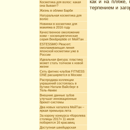
как и на пляже,
Косметика для волос: какая
она бывает?
терпением и заго
Жизнь в облике Барби
Натуральная косметика для
волос
Новинки в косметике для
макияжа в 2016 году
Качественное омоложение
кожи – космецевтическая
серия Bee&peptide от МейТан
ESTESSiMO Pleacert:
омолаживающая линия
японской косметики уже в
России
Идеальная фигура: пластика
может стать толчком к новой
жизни
Сеть фитнес-клубов FITNESS
ONE расширяется в Москве
Распродажа коллекции
украшений состоялась в
бутике Натали Вайсберг в
Тель-Авиве
Внешние данные зубов
улучшат инновационные
брекет-системы
Два новых каталога МейТан –
яркая премьера лета
За корону конкурса «Королева
столицы 2017» 11 июля
поборются 16 красавиц
Доступная швейцарская