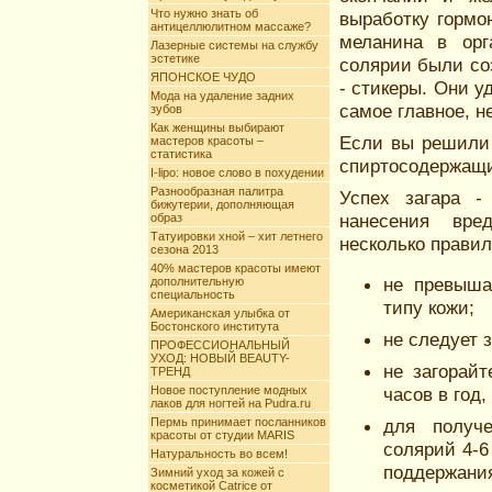
Что нужно знать об
выработку гормо
антицеллюлитном массаже?
меланина в орг
Лазерные системы на службу
эстетике
солярии были со
ЯПОНСКОЕ ЧУДО
- стикеры. Они у
Мода на удаление задних
самое главное, 
зубов
Как женщины выбирают
Если вы решили 
мастеров красоты –
статистика
спиртосодержащи
I-lipo: новое слово в похудении
Разнообразная палитра
Успех загара -
бижутерии, дополняющая
нанесения вре
образ
Татуировки хной – хит летнего
несколько правил
сезона 2013
40% мастеров красоты имеют
не превыша
дополнительную
специальность
типу кожи;
Американская улыбка от
Бостонского института
не следует з
ПРОФЕССИОНАЛЬНЫЙ
УХОД: НОВЫЙ BEAUTY-
не загорай
ТРЕНД
Новое поступление модных
часов в год
лаков для ногтей на Pudra.ru
Пермь принимает посланников
для получе
красоты от студии MARIS
солярий 4-6
Натуральность во всем!
поддержания
Зимний уход за кожей с
косметикой Catrice от