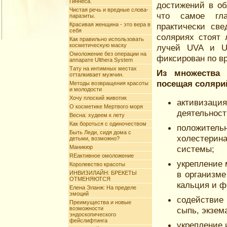
Гиннеса.
достижений в об
Чистая речь и вредные слова-
что самое гла
паразиты.
Красивая женщина - это вера в
практически све
себя
соляриях стоят 
Как правильно использовать
косметическую маску
лучей UVA и UV
Омоложение без операции на
фиксирован по в
аппарате Ulthera System
Тату на интимных меcтах
Из множества 
отталкивает мужчин.
посещая соляри
Методы возвращения красоты
и молодости
Хочу плоский животик
активиза
О косметике Мертвого моря
деятельност
Весна: худеем к лету
Как бороться с одиночеством
положител
Быть Леди, сидя дома с
холестери
детьми, возможно?
Маникюр
системы;
REактивное омоложение
укрепление 
Королевство красоты
в организм
ИНВИЗИЛАЙН: БРЕКЕТЫ
ОТМЕНЯЮТСЯ
кальция и ф
Елена Эланж: На пределе
эмоций
содействие
Преимущества и новые
возможности
сыпь, экзем
эндоскопического
фейслифтинга
укрепление