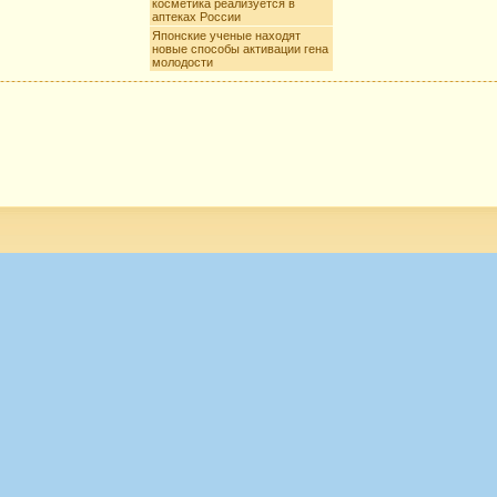
косметика реализуется в
аптеках России
Японские ученые находят
новые способы активации гена
молодости