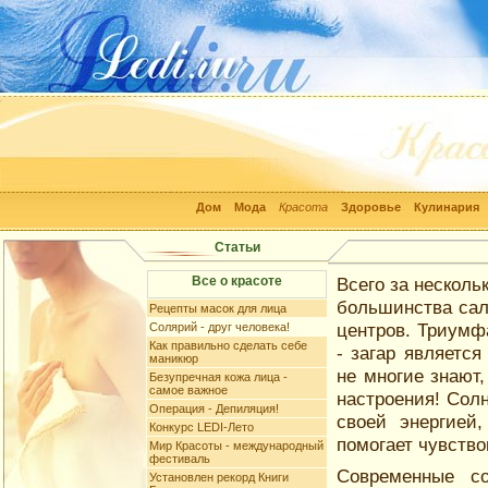
Дом
Мода
Красота
Здоровье
Кулинария
Статьи
Все о красоте
Всего за нескол
большинства сал
Рецепты масок для лица
центров. Триумф
Солярий - друг человека!
Как правильно сделать себе
- загар являетс
маникюр
не многие знают,
Безупречная кожа лица -
самое важное
настроения! Солн
Операция - Депиляция!
своей энергией
Конкурс LEDI-Лето
помогает чувство
Мир Красоты - международный
фестиваль
Современные с
Установлен рекорд Книги