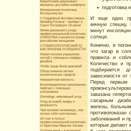
БижуОнлайн доказывает:
женщины достойны комфорта
подготовка 
Минеральная косметика.
Взгляд изнутри
И еще одно пр
V Свадебный Фотофестиваль
Wedding Festival – пройдет в
вечную спешку, 
Санкт-Петербурге 18 июня!
минут инсоляции
Линии домашнего ухода
профессиональной косметики
солнце.
CHRISTINA становятся ближе
российским женщинам
Конечно, в пого
СТОМАТОЛОГИЧЕСКИЙ IQ
КАК ПРИЗНАК УСПЕШНОСТИ
что загар в сол
Новая техника украшения
правила и собл
ногтей с помощью слайдер-
дизайна
Количество и пр
Чтобы грудь была красивой
подбирается д
Обзор новинок летних
косметических средств
зависимости от т
Невероятная мягкость
Перед первым 
Безоперационное омоложение:
проконсультиро
лифтинг с помощью
ультразвука
заказана гиперт
Gemology: ювелирный уход
сахарным диаб
Уход за кожей: мифы и
реальность
железы, больным
Чем моложе начинаешь, тем
противопоказан 
лучше себя чувствуешь
заболеваний и п
10 «за» в пользу
профессиональной косметики
которые делают к
от Кристины Мирьям Зехави
Ущипни меня – я молодею!