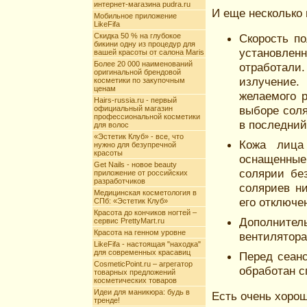
интернет-магазина pudra.ru
И еще несколько 
Мобильное приложение
LikeFifa
Скидка 50 % на глубокое
Скорость по
бикини одну из процедур для
установле
вашей красоты от салона Maris
Более 20 000 наименований
отработал
оригинальной брендовой
излучение
косметики по закупочным
ценам
желаемого р
Hairs-russia.ru - первый
выборе соля
официальный магазин
профессиональной косметики
в последний
для волос
«Эстетик Клуб» - все, что
Кожа лица
нужно для безупречной
красоты
оснащенные
Get Nails - новое beauty
солярии бе
приложение от российских
разработчиков
соляриев н
Медицинская косметология в
его отключе
СПб: «Эстетик Клуб»
Красота до кончиков ногтей –
Дополнител
сервис PrettyMart.ru
Красота на генном уровне
вентилятора
LikeFifa - настоящая "находка"
для современных красавиц
Перед сеанс
CosmeticPoint.ru – агрегатор
обработан 
товарных предложений
косметических товаров
Идеи для маникюра: будь в
Есть очень хорош
тренде!