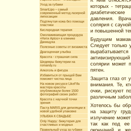
К ним относятс
Уход за губами
которых - тетра
SmartLipo – самый
диабетические
современный метод лазерной
липосакции
давления. Вра
Подтянутая кожа без помощи
солярия с сауной
пластики
и повышенной те
Кислородная терапия
Омолаживающая процедура
Будущим мамам 
«Нити Aptos» в клинике
Данищука
Следует только 
Полезные советы от визажиста
вырабатывает
Драгоценная улыбка
активизирующий 
Красота - страшная сила
Шедевры бижутерии на
солярии может п
romandy.ru
пятен.
Алкоголь и фигура
Избавиться от прыщей Вам
Защита глаз от 
поможет чистка лица
внимания. Те, к
На новом ресурсе LikeFifa
мастера красоты
очки, рискуют п
опубликовали более 1500
фотографий своих работ
различным забол
Красота с научной точки
зрения
Хотелось бы обр
Паста MARIS для депиляции в
на защиту груд
новой удобной упаковке
УЛЫБКА К СВАДЬБЕ
излучение может
Only Happy: бижутерия для
так как под ее
счастливых и модных
окончаний и же
Правильный уход за губами