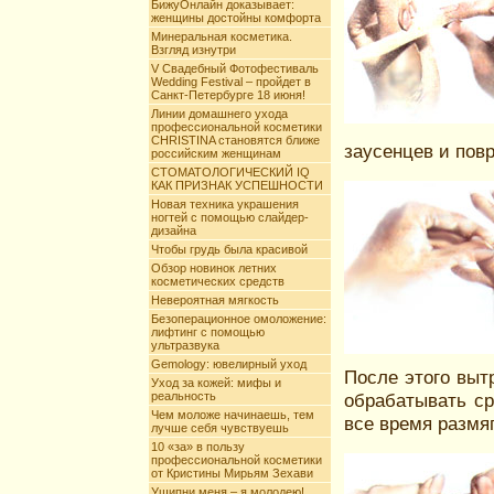
БижуОнлайн доказывает:
женщины достойны комфорта
Минеральная косметика.
Взгляд изнутри
V Свадебный Фотофестиваль
Wedding Festival – пройдет в
Санкт-Петербурге 18 июня!
Линии домашнего ухода
профессиональной косметики
CHRISTINA становятся ближе
заусенцев и повр
российским женщинам
СТОМАТОЛОГИЧЕСКИЙ IQ
КАК ПРИЗНАК УСПЕШНОСТИ
Новая техника украшения
ногтей с помощью слайдер-
дизайна
Чтобы грудь была красивой
Обзор новинок летних
косметических средств
Невероятная мягкость
Безоперационное омоложение:
лифтинг с помощью
ультразвука
Gemology: ювелирный уход
После этого выт
Уход за кожей: мифы и
реальность
обрабатывать ср
Чем моложе начинаешь, тем
все время размя
лучше себя чувствуешь
10 «за» в пользу
профессиональной косметики
от Кристины Мирьям Зехави
Ущипни меня – я молодею!