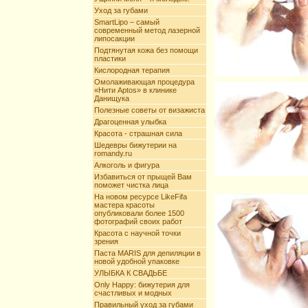
Уход за губами
SmartLipo – самый
современный метод лазерной
липосакции
Подтянутая кожа без помощи
пластики
Кислородная терапия
Омолаживающая процедура
«Нити Aptos» в клинике
Данищука
Полезные советы от визажиста
Драгоценная улыбка
Красота - страшная сила
Шедевры бижутерии на
romandy.ru
Алкоголь и фигура
Избавиться от прыщей Вам
поможет чистка лица
На новом ресурсе LikeFifa
мастера красоты
опубликовали более 1500
фотографий своих работ
Красота с научной точки
зрения
Паста MARIS для депиляции в
новой удобной упаковке
УЛЫБКА К СВАДЬБЕ
Only Happy: бижутерия для
счастливых и модных
Правильный уход за губами