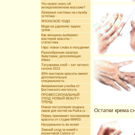
Что нужно знать об
антицеллюлитном массаже?
Лазерные системы на службу
эстетике
ЯПОНСКОЕ ЧУДО
Мода на удаление задних
зубов
Как женщины выбирают
мастеров красоты –
статистика
I-lipo: новое слово в похудении
Разнообразная палитра
бижутерии, дополняющая
образ
Татуировки хной – хит летнего
сезона 2013
40% мастеров красоты имеют
дополнительную
специальность
Американская улыбка от
Бостонского института
ПРОФЕССИОНАЛЬНЫЙ
УХОД: НОВЫЙ BEAUTY-
ТРЕНД
Новое поступление модных
Остатки крема сн
лаков для ногтей на Pudra.ru
Пермь принимает посланников
красоты от студии MARIS
Натуральность во всем!
Зимний уход за кожей с
косметикой Catrice от