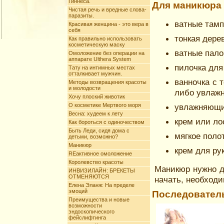
Гиннеса.
Для маникюра 
Чистая речь и вредные слова-
паразиты.
ватные тамп
Красивая женщина - это вера в
себя
тонкая дере
Как правильно использовать
косметическую маску
ватные пало
Омоложение без операции на
аппарате Ulthera System
пилочка для
Тату на интимных меcтах
отталкивает мужчин.
ванночка с 
Методы возвращения красоты
и молодости
либо увлаж
Хочу плоский животик
О косметике Мертвого моря
увлажняющий
Весна: худеем к лету
крем или ло
Как бороться с одиночеством
Быть Леди, сидя дома с
мягкое поло
детьми, возможно?
Маникюр
крем для рук
REактивное омоложение
Королевство красоты
Маникюр нужно д
ИНВИЗИЛАЙН: БРЕКЕТЫ
ОТМЕНЯЮТСЯ
начать, необходи
Елена Эланж: На пределе
эмоций
Последователь
Преимущества и новые
возможности
эндоскопического
фейслифтинга