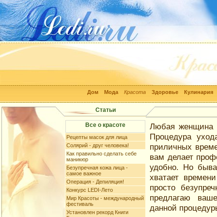
Дом
Мода
Красота
Здоровье
Кулинария
Статьи
Все о красоте
Любая женщина з
Процедура уход
Рецепты масок для лица
приличных време
Солярий - друг человека!
Как правильно сделать себе
вам делает проф
маникюр
удобно. Но быва
Безупречная кожа лица -
самое важное
хватает времени
Операция - Депиляция!
просто безупре
Конкурс LEDI-Лето
предлагаю ваш
Мир Красоты - международный
фестиваль
данной процедур
Установлен рекорд Книги