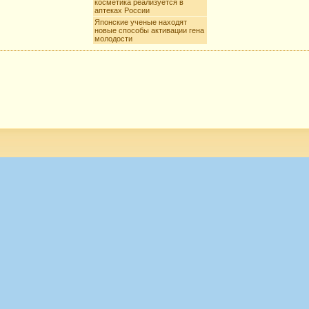
косметика реализуется в
аптеках России
Японские ученые находят
новые способы активации гена
молодости