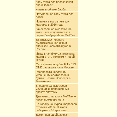
Косметика для волос: какая
она бывает?
Жизнь в облике Барби
Натуральная косметика для
волос
Новинки в косметике для
макияжа в 2016 году
Качественное омоложение
кожи – космецевтическая
серия Bee&peptide от МейТан
ESTESSiMO Pleacert:
омолаживающая линия
японской косметики уже в
России
Идеальная фигура: пластика
может стать толчком к новой
жизни
Сеть фитнес-клубов FITNESS
ONE расширяется в Москве
Распродажа коллекции
украшений состоялась в
бутике Натали Вайсберг в
Тель-Авиве
Внешние данные зубов
улучшат инновационные
брекет-системы
Два новых каталога МейТан –
яркая премьера лета
За корону конкурса «Королева
столицы 2017» 11 июля
поборются 16 красавиц
Доступная швейцарская