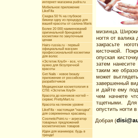
интернет-магазина pudra.ru
Мобильное приложение
LikeFifa
Скидка 50 % на глубокое
бикини одну из процедур для
вашей красоты от салона Maris
Более 20 000 наименований
мизинца. Широки
оригинальной брендовой
косметики по закупочным
ногтя от валика
ценам
закрасьте ного
Hairs-russia.ru - первый
официальный магазин
кисточкой. Пок
профессиональной косметики
для волос
опуская кисточк
«Эстетик Клуб» - все, что
затем нанесите 
нужно для безупречной
красоты
таким же образо
Get Nails - новое beauty
может выглядеть
приложение от российских
разработчиков
завершенный вид
Медицинская косметология в
и дайте ему под
СПб: «Эстетик Клуб»
чем начнете чт
Красота до кончиков ногтей –
сервис PrettyMart.ru
тщетными. Для
Красота на генном уровне
опустить ногти в
LikeFifa - настоящая "находка"
для современных красавиц
CosmeticPoint.ru – агрегатор
disi@au
Добрая (
товарных предложений
косметических товаров
Идеи для маникюра: будь в
тренде!