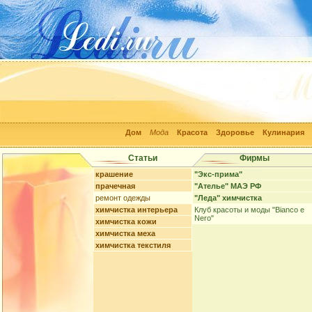
Дом
Мода
Красота
Здоровье
Кулинария
Статьи
Фирмы
крашение
"Экс-прима"
прачечная
"Ателье" МАЭ РФ
ремонт одежды
"Леда" химчистка
химчистка интерьера
Клуб красоты и моды "Bianco е
Nero"
химчистка кожи
химчистка меха
химчистка текстиля