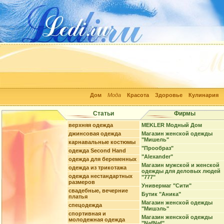
Дом
Мода
Красота
Здоровье
Кулинария
Статьи
Фирмы
верхняя одежда
MEKLER Модный Дом
джинсовая одежда
Магазин женской одежды
"Мишель"
карнавальные костюмы
"Прообраз"
одежда Second Hand
"Alexander"
одежда для беременных
Магазин мужской и женской
одежда из трикотажа
одежды для деловых людей
одежда нестандартных
"777"
размеров
Универмаг "Сити"
свадебные, вечерние
Бутик "Аника"
платья
Магазин женской одежды
спецодежда
"Мишэль"
спортивная и
Магазин женской одежды
молодежная одежда
"NafNaf"