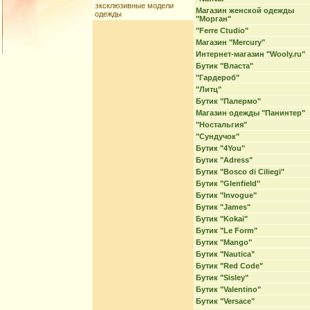
эксклюзивные модели
Магазин женской одежды
одежды
"Морган"
"Ferre Ctudio"
Магазин "Mercury"
Интернет-магазин "Wooly.ru"
Бутик "Власта"
"Гардероб"
"Литц"
Бутик "Палермо"
Магазин одежды "Панинтер"
"Ностальгия"
"Сундучок"
Бутик "4You"
Бутик "Adress"
Бутик "Bosco di Ciliegi"
Бутик "Glenfield"
Бутик "Invogue"
Бутик "James"
Бутик "Kokai"
Бутик "Le Form"
Бутик "Mango"
Бутик "Nautica"
Бутик "Red Code"
Бутик "Sisley"
Бутик "Valentino"
Бутик "Versace"