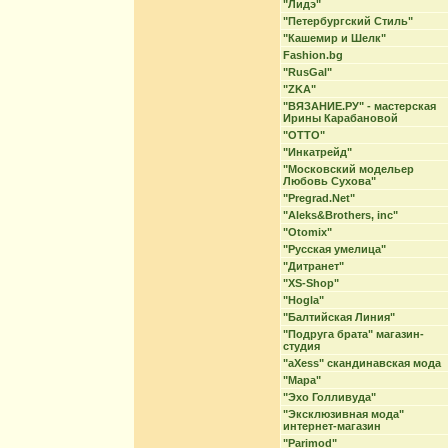
"Лидэ"
"Петербургский Стиль"
"Кашемир и Шелк"
Fashion.bg
"RusGal"
"ZKA"
"ВЯЗАНИЕ.РУ" - мастерская
Ирины Карабановой
"ОТТО"
"Инкатрейд"
"Московский модельер
Любовь Сухова"
"Pregrad.Net"
"Aleks&Brothers, inc"
"Otomix"
"Русская умелица"
"Дитранет"
"XS-Shop"
"Hogla"
"Балтийская Линия"
"Подруга брата" магазин-
студия
"aXess" скандинавская мода
"Мара"
"Эхо Голливуда"
"Эксклюзивная мода"
интернет-магазин
"Parimod"