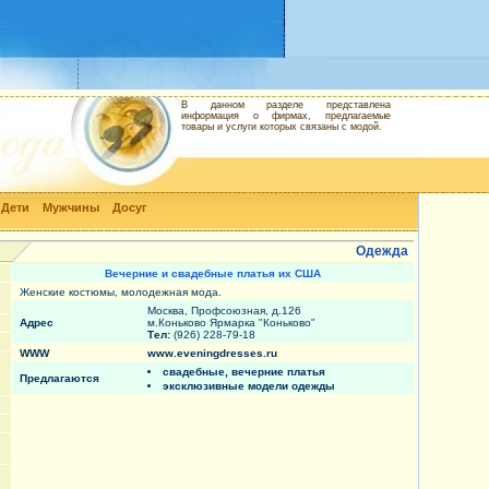
В данном разделе представлена
информация о фирмах, предлагаемые
товары и услуги которых связаны с модой.
Дети
Мужчины
Досуг
Одежда
Вечерние и свадебные платья их США
Женские костюмы, молодежная мода.
Москва, Профсоюзная, д.126
Адрес
м.Коньково Ярмарка "Коньково"
Тел:
(926) 228-79-18
WWW
www.eveningdresses.ru
свадебные, вечерние платья
Предлагаются
эксклюзивные модели одежды