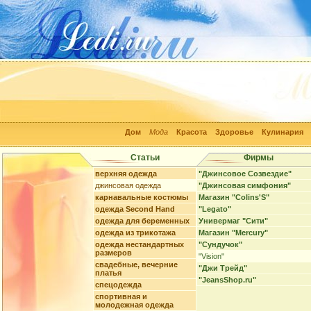
Дом
Мода
Красота
Здоровье
Кулинария
Статьи
Фирмы
верхняя одежда
"Джинсовое Созвездие"
джинсовая одежда
"Джинсовая симфония"
карнавальные костюмы
Магазин "Colins'S"
одежда Second Hand
"Legato"
одежда для беременных
Универмаг "Сити"
одежда из трикотажа
Магазин "Mercury"
одежда нестандартных
"Сундучок"
размеров
"Vision"
свадебные, вечерние
"Джи Трейд"
платья
"JeansShop.ru"
спецодежда
спортивная и
молодежная одежда