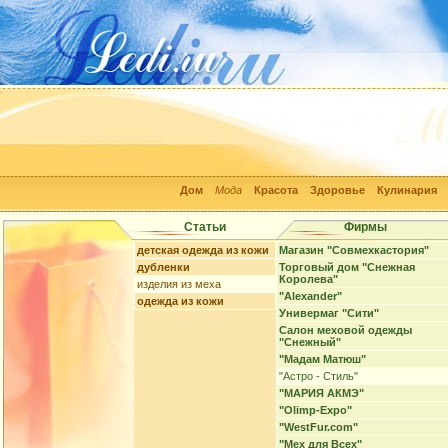
Дом
Мода
Красота
Здоровье
Кулинария
Статьи
Фирмы
детская одежда из кожи
Магазин "Совмехкастория"
дубленки
Торговый дом "Снежная
Королева"
изделия из меха
"Alexander"
одежда из кожи
Универмаг "Сити"
Салон меховой одежды
"Снежный"
"Мадам Матюш"
"Астро - Стиль"
"МАРИЯ АКМЭ"
"Olimp-Expo"
"WestFur.com"
"Мех для Всех"