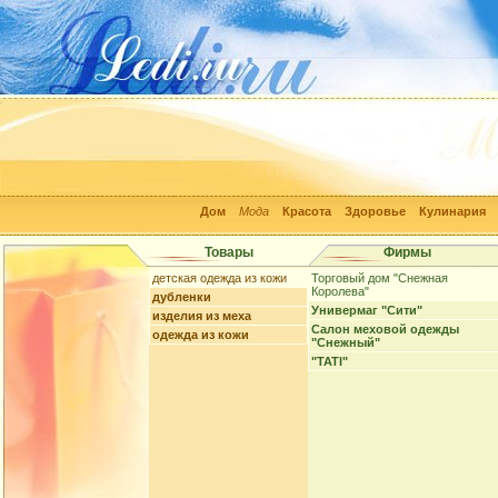
Дом
Мода
Красота
Здоровье
Кулинария
Товары
Фирмы
детская одежда из кожи
Торговый дом "Снежная
Королева"
дубленки
Универмаг "Сити"
изделия из меха
Салон меховой одежды
одежда из кожи
"Снежный"
"TATI"