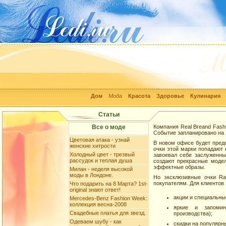
Дом
Мода
Красота
Здоровье
Кулинария
Статьи
Все о моде
Компания Real Breand Fash
Событие запланировано на 
Цветовая атака - узнай
В новом офисе будет пред
женские хитрости
очки этой марки попадают
Холодный цвет - трезвый
завоевал себе заслуженны
рассудок и теплая душа
создают прекрасные модел
эффектные образы.
Милан - неделя высокой
моды в Лондоне.
Но эксклюзивные очки Ra
покупателям. Для клиентов
Что подарить на 8 Марта? 1st-
original знают ответ!
акции и специальны
Mercedes-Benz Fashion Week:
коллекция весна-2008
яркие и запомин
Свадебные платья для звезд.
производства);
Одеваем шубу - как
скидки на популярн