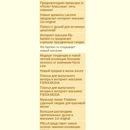
Предновогодняя премьера от
«Полет Классика»: пять
новинок!
Новые ароматы Lacoste
предлагает интернет-магазин
1st-original
Пальто с душой для истинных
ценителей
Интернет-магазин Rb-
fashion.ru предлагает
хорошие праздничные скидки
Rb-fashion.ru открывает
новый магазин
Модные тенденции в новой
летней коллекции Romantic
essence от компании Nova
Line
Новый прорыв в жизнь luxury
Платья для выпускного
вечера в интернет-магазине
FIERA MODA
Платья для выпускного
вечера в интернет-магазине
FIERA MODA
Мужская линия Thelebre:
удачный тандем для красивой
жизни
Большая распродажа
оригинальных духов в
магазине 1st-original
PALLA представит новую
осенне-зимнюю коллекцию