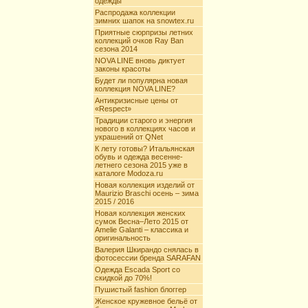
одежды
Распродажа коллекции
зимних шапок на snowtex.ru
Приятные сюрпризы летних
коллекций очков Ray Ban
сезона 2014
NOVA LINE вновь диктует
законы красоты
Будет ли популярна новая
коллекция NOVA LINE?
Антикризисные цены от
«Respect»
Традиции старого и энергия
нового в коллекциях часов и
украшений от QNet
К лету готовы? Итальянская
обувь и одежда весенне-
летнего сезона 2015 уже в
каталоге Modoza.ru
Новая коллекция изделий от
Maurizio Braschi осень – зима
2015 / 2016
Новая коллекция женских
сумок Весна–Лето 2015 от
Amelie Galanti – классика и
оригинальность
Валерия Шкирандо снялась в
фотосессии бренда SARAFAN
Одежда Escada Sport со
скидкой до 70%!
Пушистый fashion блоггер
Женское кружевное бельё от