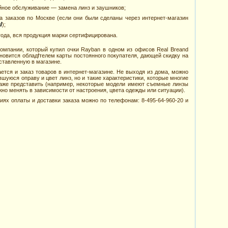
йное обслуживание — замена линз и заушников;
а заказов по Москве (если они были сделаны через интернет-магазин
/
);
 года, вся продукция марки сертифицирована.
компании, который купил очки Rayban в одном из офисов Real Breand
ановится обладfтелем карты постоянного покупателя, дающей скидку на
ставленную в магазине.
тся и заказ товаров в интернет-магазине. Не выходя из дома, можно
шуюся оправу и цвет линз, но и такие характеристики, которые многие
даже представить (например, некоторые модели имеют съемные линзы
но менять в зависимости от настроения, цвета одежды или ситуации).
иях оплаты и доставки заказа можно по телефонам: 8-495-64-960-20 и