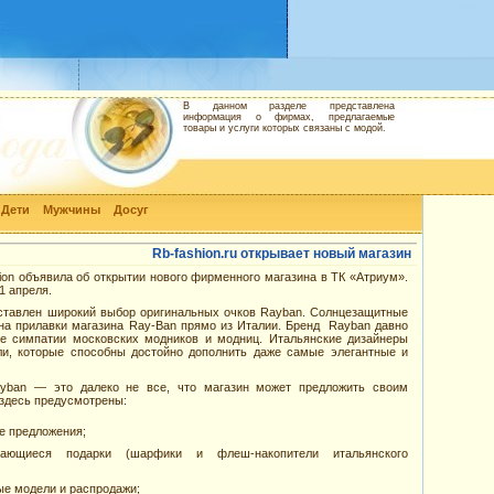
В данном разделе представлена
информация о фирмах, предлагаемые
товары и услуги которых связаны с модой.
Дети
Мужчины
Досуг
Rb-fashion.ru открывает новый магазин
ion объявила об открытии нового фирменного магазина в ТК «Атриум».
1 апреля.
ставлен широкий выбор оригинальных очков Rayban. Солнцезащитные
 на прилавки магазина Ray-Ban прямо из Италии. Бренд Rayban давно
е симпатии московских модников и модниц. Итальянские дизайнеры
и, которые способны достойно дополнить даже самые элегантные и
yban — это далеко не все, что магазин может предложить своим
 здесь предусмотрены:
е предложения;
ающиеся подарки (шарфики и флеш-накопители итальянского
ые модели и распродажи;