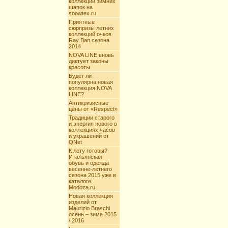
коллекции зимних
шапок на
snowtex.ru
Приятные
сюрпризы летних
коллекций очков
Ray Ban сезона
2014
NOVA LINE вновь
диктует законы
красоты
Будет ли
популярна новая
коллекция NOVA
LINE?
Антикризисные
цены от «Respect»
Традиции старого
и энергия нового в
коллекциях часов
и украшений от
QNet
К лету готовы?
Итальянская
обувь и одежда
весенне-летнего
сезона 2015 уже в
каталоге
Modoza.ru
Новая коллекция
изделий от
Maurizio Braschi
осень – зима 2015
/ 2016