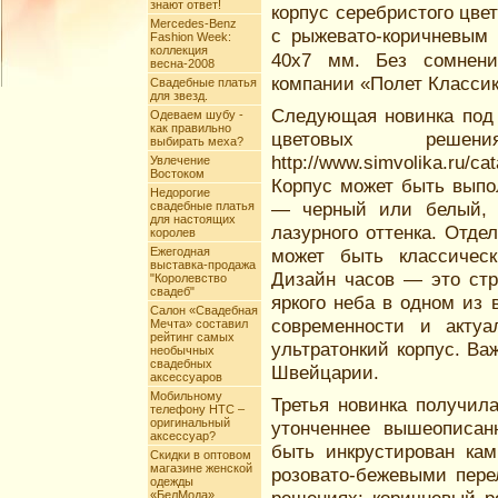
знают ответ!
корпус серебристого цве
Mercedes-Benz
с рыжевато-коричневым 
Fashion Week:
коллекция
40х7 мм. Без сомнен
весна-2008
компании «Полет Классик
Свадебные платья
для звезд.
Следующая новинка под к
Одеваем шубу -
как правильно
цветовых реше
выбирать меха?
http://www.simvolika.ru/c
Увлечение
Востоком
Корпус может быть выпо
Недорогие
— черный или белый, а
свадебные платья
для настоящих
лазурного оттенка. Отде
королев
Ежегодная
может быть классичес
выставка-продажа
Дизайн часов — это стр
"Королевство
свадеб"
яркого неба в одном из 
Салон «Свадебная
современности и акту
Мечта» составил
рейтинг самых
ультратонкий корпус. Ва
необычных
свадебных
Швейцарии.
аксессуаров
Мобильному
Третья новинка получила
телефону HTC –
оригинальный
утонченнее вышеописан
аксессуар?
быть инкрустирован кам
Скидки в оптовом
магазине женской
розовато-бежевыми пере
одежды
«БелМода»