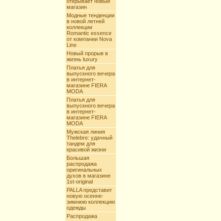
открывает новый
магазин
Модные тенденции
в новой летней
коллекции
Romantic essence
от компании Nova
Line
Новый прорыв в
жизнь luxury
Платья для
выпускного вечера
в интернет-
магазине FIERA
MODA
Платья для
выпускного вечера
в интернет-
магазине FIERA
MODA
Мужская линия
Thelebre: удачный
тандем для
красивой жизни
Большая
распродажа
оригинальных
духов в магазине
1st-original
PALLA представит
новую осенне-
зимнюю коллекцию
одежды
Распродажа