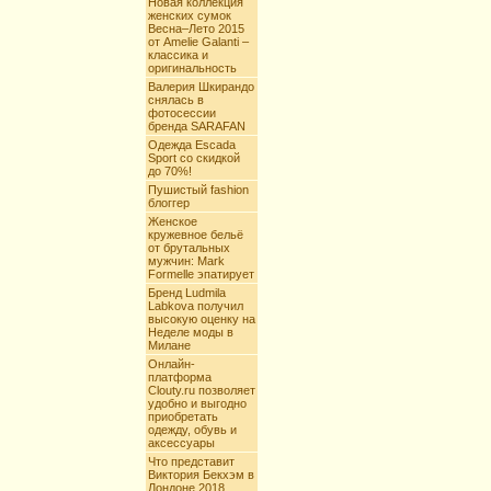
Новая коллекция
женских сумок
Весна–Лето 2015
от Amelie Galanti –
классика и
оригинальность
Валерия Шкирандо
снялась в
фотосессии
бренда SARAFAN
Одежда Escada
Sport со скидкой
до 70%!
Пушистый fashion
блоггер
Женское
кружевное бельё
от брутальных
мужчин: Mark
Formelle эпатирует
Бренд Ludmila
Labkova получил
высокую оценку на
Неделе моды в
Милане
Онлайн-
платформа
Clouty.ru позволяет
удобно и выгодно
приобретать
одежду, обувь и
аксессуары
Что представит
Виктория Бекхэм в
Лондоне 2018