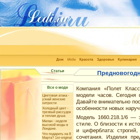
Дом
Мода
Красота
Здоровье
Кулинария
Статьи
Предновогодн
Все о моде
Компания «Полет Клас
модели часов. Сегодня 
Цветовая атака -
узнай женские
Давайте внимательно пос
хитрости
особенности новых наруч
Холодный цвет -
трезвый рассудок
и теплая душа
Модель 1660.218.1/6 — 
Милан - неделя
стиле. О близости к исто
высокой моды в
Лондоне.
и циферблата: строгий,
Что подарить на 8
сочетания. Изделия пре
Марта? 1st-original