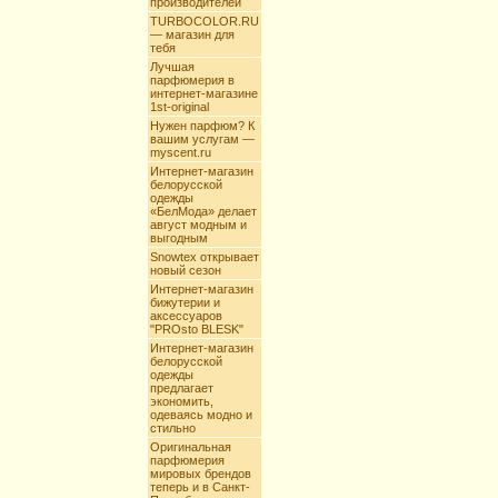
производителей
TURBOCOLOR.RU
— магазин для
тебя
Лучшая
парфюмерия в
интернет-магазине
1st-original
Нужен парфюм? К
вашим услугам —
myscent.ru
Интернет-магазин
белорусской
одежды
«БелМода» делает
август модным и
выгодным
Snowtex открывает
новый сезон
Интернет-магазин
бижутерии и
аксессуаров
"PROsto BLESK"
Интернет-магазин
белорусской
одежды
предлагает
экономить,
одеваясь модно и
стильно
Оригинальная
парфюмерия
мировых брендов
теперь и в Санкт-