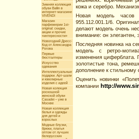
решениях: коричневый р
Зимняя коллекция
кожа и серебро. Механиз
обуви Ballin в
интернет-магазине
Новая модель часов 
VIVENDI
Магазин
955.112.001.1/6. Оригин
парфюмерии 1st-
делают модель очень нео
original: скидки,
акции и прочие
внимание: он элегантен, 
«интересности»
Новогодний Дресс-
Последняя новинка на се
Код от Александра
Рогова
модель с ретро-мотив
Первые
изменения циферблата. 
бюстгалтеры
золотистые тона, ремеш
Искусство
одевания
дополнение к стильному 
Интеллектуальные
подарки. Арт-шали
Оценить новинки «Поле
и ювелирные
изделия с идеей
http://www.si
компании
Новая колекция
роскошной
женской обуви
Casadei – уже в
Москве
Новая коллекция
белья и одежды
для детей и
взрослых
Модные блузки,
брюки, платья
оптом от лучших
белорусских