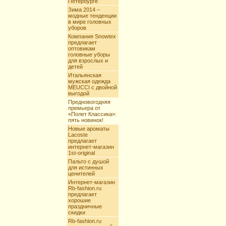
Петербурге
Зима 2014 –
модные тенденции
в мире головных
уборов
Компания Snowtex
предлагает
оптовикам
головные уборы
для взрослых и
детей
Итальянская
мужская одежда
MEUCCI с двойной
выгодой
Предновогодняя
премьера от
«Полет Классика»:
пять новинок!
Новые ароматы
Lacoste
предлагает
интернет-магазин
1st-original
Пальто с душой
для истинных
ценителей
Интернет-магазин
Rb-fashion.ru
предлагает
хорошие
праздничные
скидки
Rb-fashion.ru