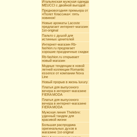
Итальянская мужская одежда
MEUCCI с двойной выгодой
Предновогодняя премьера от
«Полет Классика»: пять
новинок!
Новые ароматы Lacoste
предлагает интернет-магазин
1st-original
Пальто с душой для
истинных ценителей
Интернет-магазин Rb-
fashion.ru предлагает
хорошие праздничные скидки
Rb-fashion.ru открывает
новый магазин
Модные тенденции в новой
летней коллекции Romantic
essence от компании Nova
Line
Новый прорыв в жизнь luxury
Платья для выпускного
вечера в интернет-магазине
FIERA MODA
Платья для выпускного
вечера в интернет-магазине
FIERA MODA
Мужская линия Thelebre:
удачный тандем для
красивой жизни
Большая распродажа
оригинальных духов в
магазине 1st-original