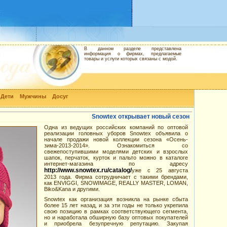
В данном разделе представлена
информация о фирмах, предлагаемые
товары и услуги которых связаны с модой.
Дети
Мужчины
Досуг
Snowtex открывает новый сезон
Одна из ведущих российских компаний по оптовой
реализации головных уборов Snowtex объявила о
начале продажи новой коллекции сезона «Осень-
зима-2013-2014». Ознакомиться со
свежепоступившими моделями детских и взрослых
шапок, перчаток, курток и пальто можно в каталоге
интернет-магазина по адресу
http://www.snowtex.ru/catalog/
уже с 25 августа
2013 года. Фирма сотрудничает с такими брендами,
как ENVIGGI, SNOWIMAGE, REALLY MASTER, LOMAN,
Biko&Kana и другими.
Snowtex как организация возникла на рынке сбыта
более 15 лет назад, и за эти годы не только укрепила
свою позицию в рамках соответствующего сегмента,
но и наработала обширную базу оптовых покупателей
и приобрела безупречную репутацию. Закупая