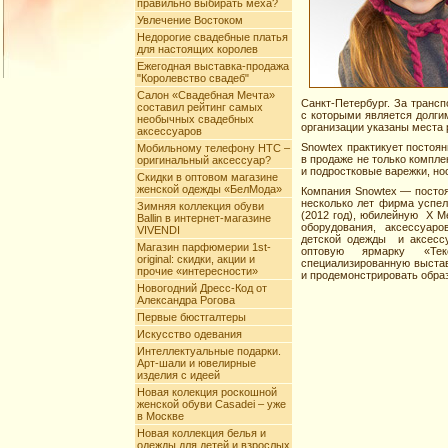
правильно выбирать меха?
Увлечение Востоком
Недорогие свадебные платья
для настоящих королев
Ежегодная выставка-продажа
"Королевство свадеб"
Салон «Свадебная Мечта»
Санкт-Петербург. За транс
составил рейтинг самых
с которыми является долги
необычных свадебных
организации указаны места 
аксессуаров
Snowtex практикует постоя
Мобильному телефону HTC –
в продаже не только компле
оригинальный аксессуар?
и подростковые варежки, нос
Скидки в оптовом магазине
женской одежды «БелМода»
Компания Snowtex — постоя
несколько лет фирма успел
Зимняя коллекция обуви
(2012 год), юбилейную X М
Ballin в интернет-магазине
оборудования, аксессуар
VIVENDI
детской одежды и аксессу
Магазин парфюмерии 1st-
оптовую ярмарку «Тек
original: скидки, акции и
специализированную выстав
прочие «интересности»
и продемонстрировать обра
Новогодний Дресс-Код от
Александра Рогова
Первые бюстгалтеры
Искусство одевания
Интеллектуальные подарки.
Арт-шали и ювелирные
изделия с идеей
Новая колекция роскошной
женской обуви Casadei – уже
в Москве
Новая коллекция белья и
одежды для детей и взрослых