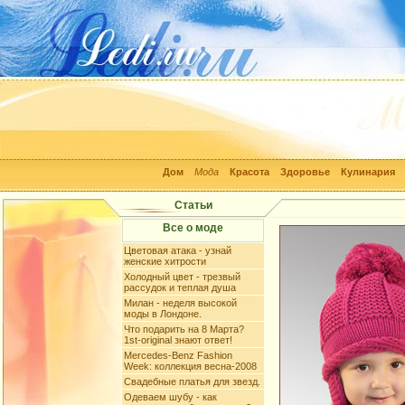
Дом
Мода
Красота
Здоровье
Кулинария
Статьи
Все о моде
Цветовая атака - узнай
женские хитрости
Холодный цвет - трезвый
рассудок и теплая душа
Милан - неделя высокой
моды в Лондоне.
Что подарить на 8 Марта?
1st-original знают ответ!
Mercedes-Benz Fashion
Week: коллекция весна-2008
Свадебные платья для звезд.
Одеваем шубу - как