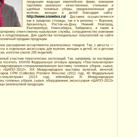
продукцию ведущих европейских фирм, компания
партиями реализует качественные, стильные и
удобные головные уборы, предназначенные для
мужчин, женщин и детей благодаря сайту
http://www.snowtex.ru/
. Доставка осуществляется
как в пределах столицы, так и в регионы — Воронеж,
Архангельск, Ростов-на-Дону, Нижний Новгород,
Екатеринбург, Новосибирск, Хабаровск, а также в
портировку ответственны курьерские службы, сотрудничество компании
м и плодотворным. Для удобства потенциальных покупателей на сайте
розничной продажи продукции.
нное расширение ассортимента реализуемых товаров. Так, с августа —
кты и отдельные аксессуары для мужчин, женщин и детей, но и детские
ки, колготки (около 200 моделей).
нный участник тематических экспозиций. Так, например, за последние
а посетить XXXVIII Федеральную оптовую ярмарку «Текстильлегпром»
еждународную специализированную выставку головных уборов, сырья,
ов «ШАПО-2012», XIX Международную выставку мужской, женской,
аров CPM (Collection Premiere Moscow) (2012 год), 40 Федеральную
стильлегпром» (2013 год), юбилейную XI Международную
ку головных уборов, сырья, оборудования, аксессуаров «ШАПО-2013»
зцы реализуемой продукции.