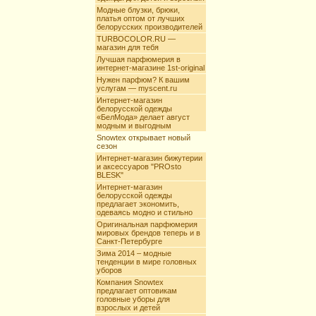
Модные блузки, брюки,
платья оптом от лучших
белорусских производителей
TURBOCOLOR.RU —
магазин для тебя
Лучшая парфюмерия в
интернет-магазине 1st-original
Нужен парфюм? К вашим
услугам — myscent.ru
Интернет-магазин
белорусской одежды
«БелМода» делает август
модным и выгодным
Snowtex открывает новый
сезон
Интернет-магазин бижутерии
и аксессуаров "PROsto
BLESK"
Интернет-магазин
белорусской одежды
предлагает экономить,
одеваясь модно и стильно
Оригинальная парфюмерия
мировых брендов теперь и в
Санкт-Петербурге
Зима 2014 – модные
тенденции в мире головных
уборов
Компания Snowtex
предлагает оптовикам
головные уборы для
взрослых и детей