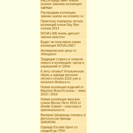
PALLA представит новую
осенне-зимнюю коллекцию
одежды
Распродажа коллекции
зимних шапок на snowtex.ru
Приятные сюрпризы летних
коллекций очков Ray Ban
сезона 2014
NOVA LINE вновь диктует
законы красоты
Будет ли популярна новая
коллекция NOVA LINE?
Антикризисные цены от
«Respect»
Традиции старого и энергия
нового в коллекциях часов и
украшений от QNet
К лету готовы? Итальянская
обувь и одежда весенне-
летнего сезона 2015 уже в
каталоге Modoza.ru
Новая коллекция изделий от
Maurizio Braschi осень – зима
2015 / 2016
Новая коллекция женских
сумок Весна–Лето 2015 от
Amelie Galanti – классика и
оригинальность
Валерия Шкирандо снялась в
фотосессии бренда
SARAFAN
Одежда Escada Sport со
скидкой до 70%!