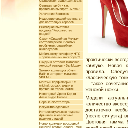
Свадебные платья для звезд.
Одеваем шубу - как
правильно выбирать меха?
Увлечение Востоком
Недорогие свадебные платья
для настоящих королев
Ежегодная выставка-
продажа "Королевство
свадеб"
Салон «Свадебная Мечта»
составил рейтинг самых
необычных свадебных
аксессуаров
Мобильному телефону HTC
– оригинальный аксессуар?
практически всег
Скидки в оптовом магазине
каблуке. Новая 
женской одежды «БелМода»
Зимняя коллекция обуви
правила. Следу
Ballin в интернет-магазине
классическую тон
VIVENDI
Магазин парфюмерии 1st-
– такое сочетани
original: скидки, акции и
женской ножки.
прочие «интересности»
Новогодний Дресс-Код от
Модели актуаль
Александра Рогова
Первые бюстгалтеры
количество аксес
Искусство одевания
достаточно необ
Интеллектуальные подарки.
(после силуэта) 
Арт-шали и ювелирные
изделия с идеей
Цветовая гамма б
Новая колекция роскошной
женской обуви Casadei – уже