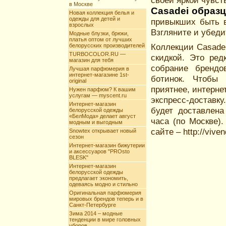
своей яркой чувст
в Москве
Casadei образц
Новая коллекция белья и
одежды для детей и
привыкших быть в
взрослых
Взгляните и убеди
Модные блузки, брюки,
платья оптом от лучших
Коллекции Casade
белорусских производителей
TURBOCOLOR.RU —
скидкой. Это ред
магазин для тебя
собрание брендо
Лучшая парфюмерия в
интернет-магазине 1st-
ботинок. Чтобы
original
приятнее, интерне
Нужен парфюм? К вашим
услугам — myscent.ru
экспресс-доставк
Интернет-магазин
будет доставлена
белорусской одежды
«БелМода» делает август
часа (по Москве)
модным и выгодным
сайте – http://viven
Snowtex открывает новый
сезон
Интернет-магазин бижутерии
и аксессуаров "PROsto
BLESK"
Интернет-магазин
белорусской одежды
предлагает экономить,
одеваясь модно и стильно
Оригинальная парфюмерия
мировых брендов теперь и в
Санкт-Петербурге
Зима 2014 – модные
тенденции в мире головных
уборов