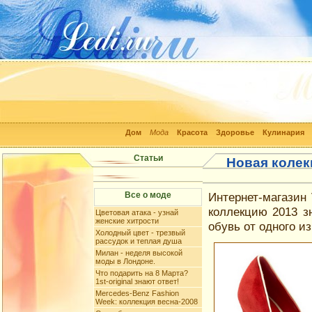
Дом
Мода
Красота
Здоровье
Кулинария
Статьи
Новая колек
Все о моде
Интернет-магазин
коллекцию 2013 з
Цветовая атака - узнай
женские хитрости
обувь от одного и
Холодный цвет - трезвый
рассудок и теплая душа
Милан - неделя высокой
моды в Лондоне.
Что подарить на 8 Марта?
1st-original знают ответ!
Mercedes-Benz Fashion
Week: коллекция весна-2008