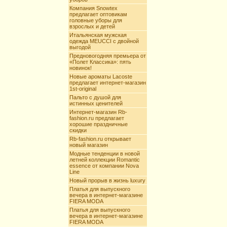
Компания Snowtex
предлагает оптовикам
головные уборы для
взрослых и детей
Итальянская мужская
одежда MEUCCI с двойной
выгодой
Предновогодняя премьера от
«Полет Классика»: пять
новинок!
Новые ароматы Lacoste
предлагает интернет-магазин
1st-original
Пальто с душой для
истинных ценителей
Интернет-магазин Rb-
fashion.ru предлагает
хорошие праздничные
скидки
Rb-fashion.ru открывает
новый магазин
Модные тенденции в новой
летней коллекции Romantic
essence от компании Nova
Line
Новый прорыв в жизнь luxury
Платья для выпускного
вечера в интернет-магазине
FIERA MODA
Платья для выпускного
вечера в интернет-магазине
FIERA MODA