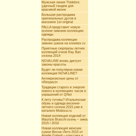
Мужская линия Thelebre:
удачный тандем для
красивой жизни
Большая распродажа
оригинальных духов в
магазине 1st-original
PALLA представит новую
осенне-зимнюю коллекцию
одежды
Распродажа коллекции
зимних шапок на snowtex.ru
Приятные сюрпризы летних
коллекций очков Ray Ban
сезона 2014
NOVA LINE вновь диктует
законы красоты
Будет ли популярна новая
коллекция NOVA LINE?
Антикризисные цены от
«Respect»
Традиции старого и энергия
нового в коллекциях часов и
украшений от QNet
К лету готовы? Итальянская
обувь и одежда весенне-
летнего сезона 2015 уже в
каталоге Modoza.ru
Новая коллекция изделий от
Maurizio Braschi осень – зима
2015 / 2016
Новая коллекция женских
сумок Весна–Лето 2015 от
Amelie Galanti – классика и