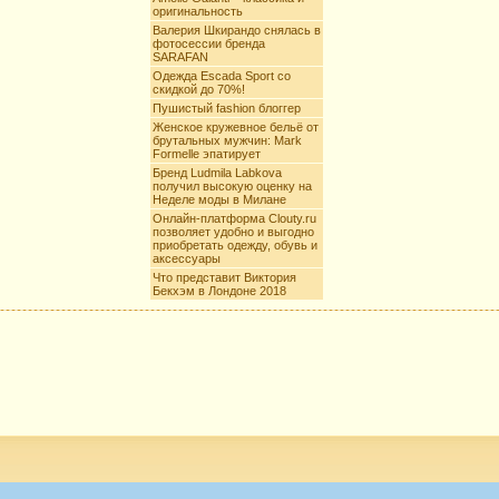
оригинальность
Валерия Шкирандо снялась в
фотосессии бренда
SARAFAN
Одежда Escada Sport со
скидкой до 70%!
Пушистый fashion блоггер
Женское кружевное бельё от
брутальных мужчин: Mark
Formelle эпатирует
Бренд Ludmila Labkova
получил высокую оценку на
Неделе моды в Милане
Онлайн-платформа Clouty.ru
позволяет удобно и выгодно
приобретать одежду, обувь и
аксессуары
Что представит Виктория
Бекхэм в Лондоне 2018