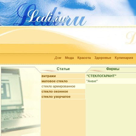
Дом
Мода
Красота
Здоровье
Кулинария
Статьи
Фирмы
витражи
"СТЕКЛОГАРАНТ"
матовое стекло
"Анвиг"
стекло армированное
стекло оконное
стекло узорчатое