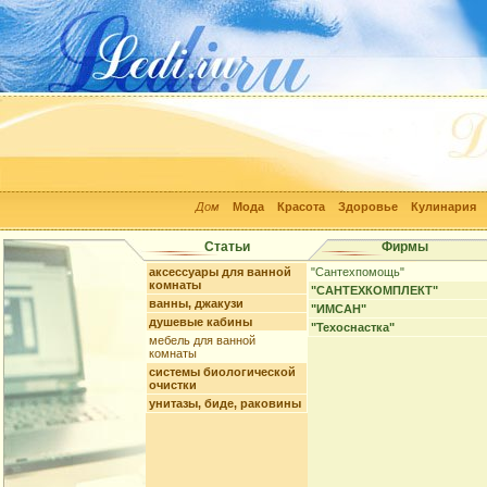
Дом
Мода
Красота
Здоровье
Кулинария
Статьи
Фирмы
аксессуары для ванной
"Сантехпомощь"
комнаты
"САНТЕХКОМПЛЕКТ"
ванны, джакузи
"ИМСАН"
душевые кабины
"Техоснастка"
мебель для ванной
комнаты
системы биологической
очистки
унитазы, биде, раковины