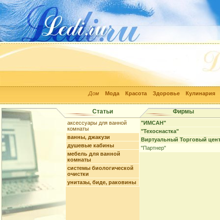
Дом
Мода
Красота
Здоровье
Кулинария
Статьи
Фирмы
аксессуары для ванной
"ИМСАН"
комнаты
"Техоснастка"
ванны, джакузи
Виртуальный Торговый цен
душевые кабины
"Партнер"
мебель для ванной
комнаты
системы биологической
очистки
унитазы, биде, раковины