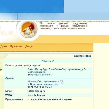
В данном разделе представлена
информация о фирмах, предлагаемые
товары и услуги которых связаны с домом.
Дети
Мужчины
Досуг
Сантехника
"Партнер"
Производство душа для дачи.
тр
Санкт-Петербург, Витебская-Сортировочная, д.34
м.Электросила
Тел:
(812) 320-88-81
Адрес
Москва, Скотопрогонная, д.35
м.Волгоградский проспект
Тел:
(095) 518-62-94
Email
info@hitleta.ru
WWW
www.hitleta.ru
Предлагаются
аксессуары для ванной комнаты