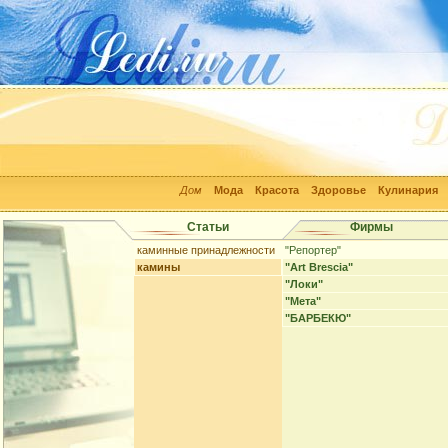
Дом
Мода
Красота
Здоровье
Кулинария
Статьи
Фирмы
каминные принадлежности
"Репортер"
камины
"Art Brescia"
"Локи"
"Мета"
"БАРБЕКЮ"