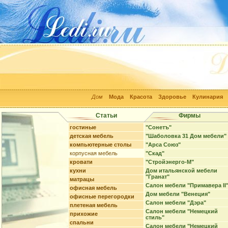
Дом
Мода
Красота
Здоровье
Кулинария
Статьи
Фирмы
гостиные
"Сонетъ"
детская мебель
"Шаболовка 31 Дом мебели"
компьютерные столы
"Арса Союз"
корпусная мебель
"Скад"
кровати
"Стройэнерго-М"
кухни
Дом итальянской мебели
"Гранат"
матрацы
Салон мебели "Примавера II
офисная мебель
Дом мебели "Венеция"
офисные перегородки
Салон мебели "Дэра"
плетеная мебель
Салон мебели "Немецкий
прихожие
стиль"
спальни
Салон мебели "Немецкий