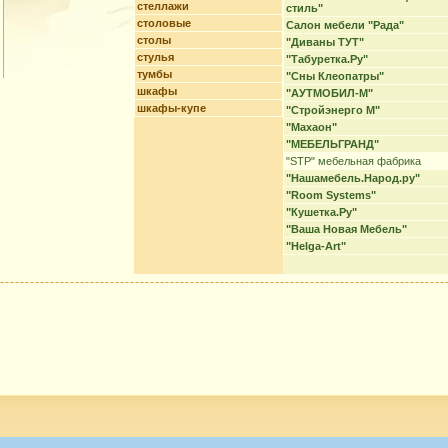
стеллажи
стиль"
столовые
Салон мебели "Рада"
столы
"Диваны ТУТ"
стулья
"Табуретка.Ру"
тумбы
"Сны Клеопатры"
шкафы
"АУТМОБИЛ-М"
шкафы-купе
"Стройэнерго М"
"Махаон"
"МЕБЕЛЬГРАНД"
"STP" мебельная фабрика
"Нашамебель.Народ.ру"
"Room Systems"
"Кушетка.Ру"
"Ваша Новая Мебель"
"Helga-Art"