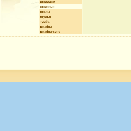
стеллажи
столовые
столы
стулья
тумбы
шкафы
шкафы-купе