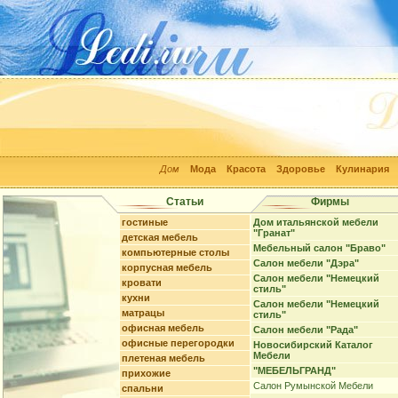
Дом
Мода
Красота
Здоровье
Кулинария
Статьи
Фирмы
гостиные
Дом итальянской мебели
"Гранат"
детская мебель
Мебельный салон "Браво"
компьютерные столы
Салон мебели "Дэра"
корпусная мебель
Салон мебели "Немецкий
кровати
стиль"
кухни
Салон мебели "Немецкий
матрацы
стиль"
офисная мебель
Салон мебели "Рада"
офисные перегородки
Новосибирский Каталог
Мебели
плетеная мебель
"МЕБЕЛЬГРАНД"
прихожие
Салон Румынской Мебели
спальни