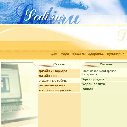
Дом
Мода
Красота
Здоровье
Кулинария
Статьи
Фирмы
дизайн интерьера
Творческая мастерская
Интерьера
дизайн окон
"Аркипроджект"
отделочные работы
"Строй-оптима"
перепланировка
"БонАрт"
текстильный дизайн