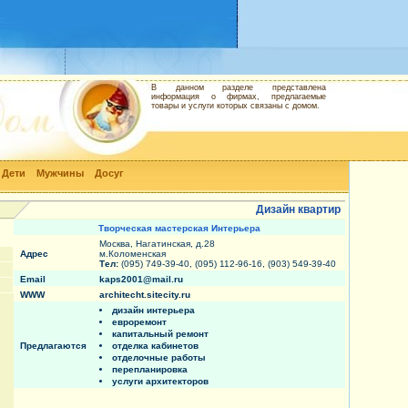
В данном разделе представлена
информация о фирмах, предлагаемые
товары и услуги которых связаны с домом.
Дети
Мужчины
Досуг
Дизайн квартир
Творческая мастерская Интерьера
Москва, Нагатинская, д.28
Адрес
м.Коломенская
Тел:
(095) 749-39-40, (095) 112-96-16, (903) 549-39-40
Email
kaps2001@mail.ru
WWW
architecht.sitecity.ru
дизайн интерьера
евроремонт
капитальный ремонт
Предлагаются
отделка кабинетов
отделочные работы
перепланировка
услуги архитекторов