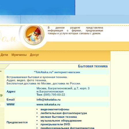
В данном разделе представлена
информация о фирмах, предлагаемые
товары и услуги которых связаны с домом.
Дети
Мужчины
Досуг
Бытовая техника
"
"TokAtaka.ru" интернет-магазин
Встраиваемая бытовая и кухонная техника.
Аудио, видео, фото техника.
Бесплатная доставка по Москве, доставка по России.
Москва, Багратионовский, д.7, корп. 3
Адрес
м.Багратионовская
Тел:
(095) 795-00-22
тр
Email
info@tokataka.ru
WWW
www.tokataka.ru
н
видеомагнитофоны
любительская фотоаппаратура
мелкая бытовая техника
музыкальное оборудование
Предлагаются
проигрыватели DVD
профессиональная фотоаппаратура