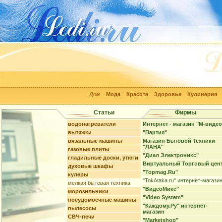
Дом
Мода
Красота
Здоровье
Кулинария
Статьи
Фирмы
водонагреватели
Интернет - магазин "М-видео
вытяжки
"Партия"
вязальные машины
Магазин Бытовой Техники
"ЛАНА"
газовые плиты
"Диал Электроникс"
гладильные доски, утюги
Виртуальный Торговый цен
духовые шкафы
"Topmag.Ru"
кулеры
"TokAtaka.ru" интернет-магази
мелкая бытовая техника
"ВидеоМикс"
морозильники
"Video System"
посудомоечные машины
"Каждому.Ру" интернет-
пылесосы
магазин
СВЧ-печи
"Marketshop"