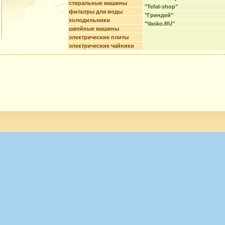
стиральные машины
"Tefal-shop"
фильтры для воды
"Гриндей"
холодильники
"Vasko.RU"
швейные машины
электрические плиты
электрические чайники