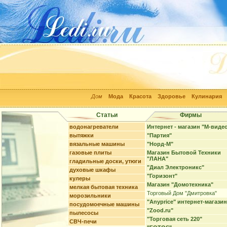
Дом
Мода
Красота
Здоровье
Кулинария
Статьи
Фирмы
водонагреватели
Интернет - магазин "М-виде
вытяжки
"Партия"
вязальные машины
"Норд-М"
газовые плиты
Магазин Бытовой Техники
"ЛАНА"
гладильные доски, утюги
"Диал Электроникс"
духовые шкафы
"Горизонт"
кулеры
Магазин "Домотехника"
мелкая бытовая техника
Торговый Дом "Дмитровка"
морозильники
"Anyprice" интернет-магазин
посудомоечные машины
"Zood.ru"
пылесосы
"Торговая сеть 220"
СВЧ-печи