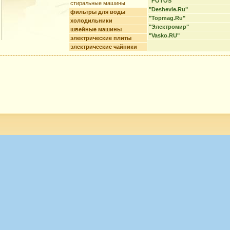
"FOTOS"
стиральные машины
"Deshevle.Ru"
фильтры для воды
"Topmag.Ru"
холодильники
"Электромир"
швейные машины
"Vasko.RU"
электрические плиты
электрические чайники