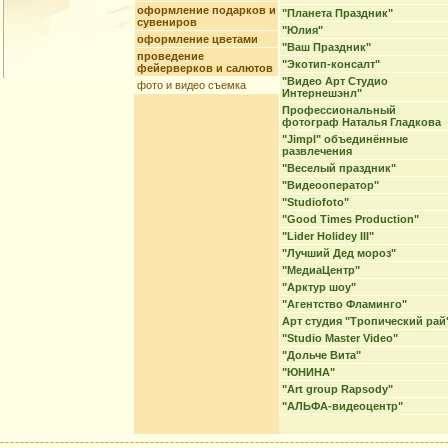
оформление подарков и
"Планета Праздник"
сувениров
"Юлия"
оформление цветами
"Ваш Праздник"
проведение
"Экотип-консалт"
фейерверков и салютов
"Видео Арт Студио
фото и видео съемка
Интернешэнл"
Профессиональный
фотограф Наталья Гладкова
"Jimpl" объединённые
развлечения
"Веселый праздник"
"Видеооператор"
"Studiofoto"
"Good Times Production"
"Lider Holidey III"
"Лучший Дед мороз"
"МедиаЦентр"
"Арктур шоу"
"Агентство Фламинго"
Арт студия "Тропический рай
"Studio Master Video"
"Дольче Вита"
"ЮНИНА"
"Art group Rapsody"
"АЛЬФА-видеоцентр"