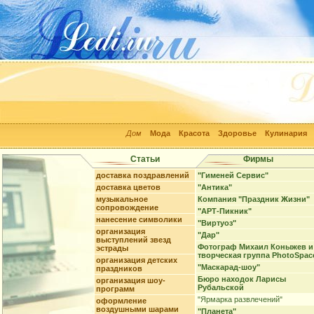
Дом
Мода
Красота
Здоровье
Кулинария
Статьи
Фирмы
доставка поздравлений
"Гименей Сервис"
доставка цветов
"Антика"
музыкальное
Компания "Праздник Жизни"
сопровождение
"АРТ-Пикник"
нанесение символики
"Виртуоз"
организация
"Дар"
выступлений звезд
Фотограф Михаил Коныжев и
эстрады
творческая группа PhotoSpac
организация детских
"Маскарад-шоу"
праздников
Бюро находок Ларисы
организация шоу-
Рубальской
программ
"Ярмарка развлечений"
оформление
воздушными шарами
"Планета"