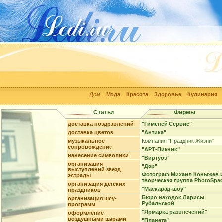
Дом
Мода
Красота
Здоровье
Кулинария
Статьи
Фирмы
доставка поздравлений
"Гименей Сервис"
доставка цветов
"Антика"
музыкальное
Компания "Праздник Жизни"
сопровождение
"АРТ-Пикник"
нанесение символики
"Виртуоз"
организация
"Дар"
выступлений звезд
Фотограф Михаил Коныжев 
эстрады
творческая группа PhotoSpa
организация детских
"Маскарад-шоу"
праздников
Бюро находок Ларисы
организация шоу-
Рубальской
программ
"Ярмарка развлечений"
оформление
воздушными шарами
"Планета"