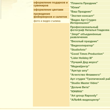
оформление подарков и
"Планета Праздник"
сувениров
"Юлия"
оформление цветами
"Ваш Праздник"
проведение
"Экотип-консалт"
фейерверков и салютов
"Видео Арт Студио
фото и видео съемка
Интернешэнл"
Профессиональный
фотограф Наталья Гладкова
"Jimpl" объединённые
развлечения
"Веселый праздник"
"Видеооператор"
"Studiofoto"
"Good Times Production"
"Lider Holidey III"
"Лучший Дед мороз"
"МедиаЦентр"
"Арктур шоу"
"Агентство Фламинго"
Арт студия "Тропический ра
"Studio Master Video"
"Дольче Вита"
"ЮНИНА"
"Art group Rapsody"
"АЛЬФА-видеоцентр"