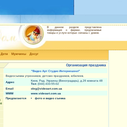
В данном разделе представлена
информация о фирмах, предлагаемые
товары и услуги которых связаны с домом.
Дети
Мужчины
Досуг
Организация праздника
"Видео Арт Студио Интернешэнл"
Видеосъемка утренников, детских праздников, юбилеев.
Киев, Рад. Украины (Виноградарь), д.26 комната 48
Адрес
Тел:
(044) 433-55-02
Email
oleg@videoart.com.ua
WWW
www.videoart.com.ua
Предлагаются
фото и видео съемка
и
ce