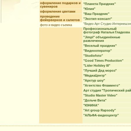
оформление подарков и
"Планета Праздник"
сувениров
"Юлия"
оформление цветами
"Ваш Праздник"
проведение
"Экотип-консалт"
фейерверков и салютов
"Видео Арт Студио Интернешэн
фото и видео съемка
Профессиональный
фотограф Наталья Гладкова
"Jimpl" объединённые
развлечения
"Веселый праздник"
"Видеооператор"
"Studiofoto"
"Good Times Production"
"Lider Holidey III"
"Лучший Дед мороз"
"МедиаЦентр"
"Арктур шоу"
"Агентство Фламинго"
Арт студия "Тропический рай
"Studio Master Video"
"Дольче Вита"
"ЮНИНА"
"Art group Rapsody"
"АЛЬФА-видеоцентр"