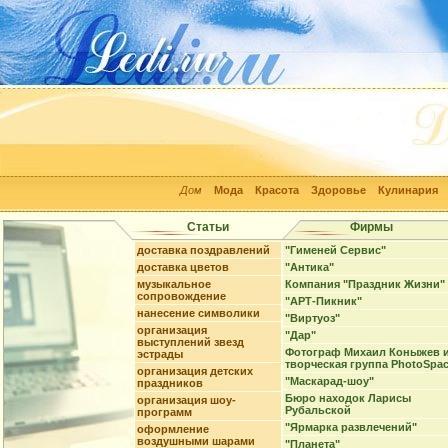
Дом
Мода
Красота
Здоровье
Кулинария
Статьи
Фирмы
доставка поздравлений
"Гименей Сервис"
доставка цветов
"Антика"
музыкальное
Компания "Праздник Жизни"
сопровождение
"АРТ-Пикник"
нанесение символики
"Виртуоз"
организация
"Дар"
выступлений звезд
Фотограф Михаил Коныжев 
эстрады
творческая группа PhotoSpa
организация детских
"Маскарад-шоу"
праздников
Бюро находок Ларисы
организация шоу-
Рубальской
программ
"Ярмарка развлечений"
оформление
воздушными шарами
"Планета"