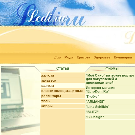
Дом
Мода
Красота
Здоровье
Кулинария
Статьи
Фирмы
жалюзи
"Моё Окно" интернет портал
для покупателей и
занавеси
производителей
карнизы
Интернет магазин
пленки солнцезащитные
"EuroDom.Ru"
роллшторы
"Глобус"
тюль
"ARMANDI"
шторы
"Lina Schilkin"
"BLITZ"
"Si Design"