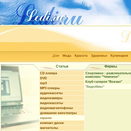
Дом
Мода
Красота
Здоровье
Кулинария
Статьи
Фирмы
CD плеера
Спортивно - развлекатель
комплекс "Чемпион"
DVD
Клуб-галерея "Вокзал"
mp3
"ВидеоМикс"
MP3 плееры
аудиокассеты
видеокамеры
видеокассеты
видеомагнитофоны
домашние кинотеатры
караоке
компакт диски
магнитолы