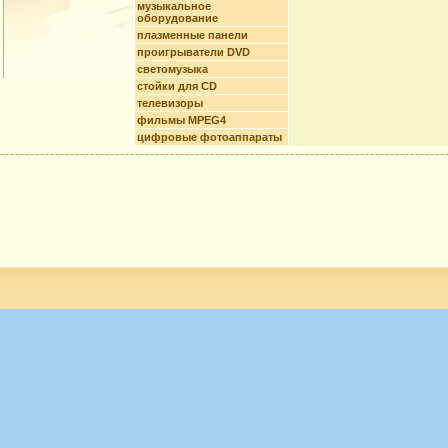
музыкальное
оборудование
плазменные панели
проигрыватели DVD
светомузыка
стойки для CD
телевизоры
фильмы MPEG4
цифровые фотоаппараты