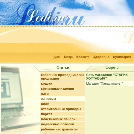
Дом
Мода
Красота
Здоровье
Кулинария
Статьи
Фирмы
кабельно-проводниковая
Сеть магазинов "СТАРИК
продукция
ХОТТАБЫЧ"
краски
Магазин "Парад планет"
крепежные изделия
лаки
линолеум
обои
отопительные приборы
паркет
пластиковые панели
подвесные потолки
рабочие инструменты